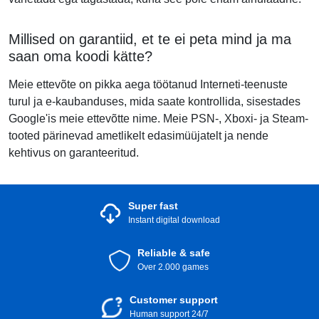
Millised on garantiid, et te ei peta mind ja ma
saan oma koodi kätte?
Meie ettevõte on pikka aega töötanud Interneti-teenuste
turul ja e-kaubanduses, mida saate kontrollida, sisestades
Google'is meie ettevõtte nime. Meie PSN-, Xboxi- ja Steam-
tooted pärinevad ametlikelt edasimüüjatelt ja nende
kehtivus on garanteeritud.
Super fast
Instant digital download
Reliable & safe
Over 2.000 games
Customer support
Human support 24/7