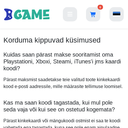
0
Korduma kippuvad küsimused
Kuidas saan pärast makse sooritamist oma
Playstationi, Xboxi, Steami, iTunes'i jms kaardi
koodi?
Pärast maksmist saadetakse teie valitud toote kinkekaardi
kood e-posti aadressile, mille määrasite tellimuse loomisel.
Kas ma saan koodi tagastada, kui mul pole
seda vaja või kui see on ostetud kogemata?
Pärast kinkekaardi või mängukoodi ostmist ei saa te koodi
vahetada ega tagastada, kuna see pole enam ainulaadne.