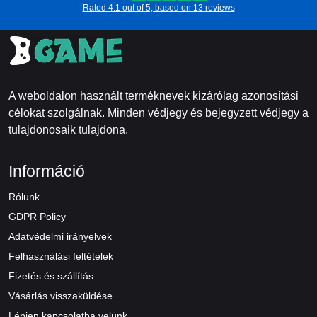
Rated 4.1 out of 5, based on 13 reviews
A weboldalon használt terméknevek kizárólag azonosítási
célokat szolgálnak. Minden védjegy és bejegyzett védjegy a
tulajdonosaik tulajdona.
Információ
Rólunk
GDPR Policy
Adatvédelmi irányelvek
Felhasználási feltételek
Fizetés és szállítás
Vásárlás visszaküldése
Lépjen kapcsolatba velünk