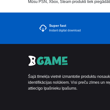
Mūsu PSN, Xbox, Steam produkti tiek piegādāti no
Super fast
Instant digital download
Šajā tīmekļa vietnē izmantotie produktu nosauku
identifikācijas nolūkiem. Visi preču zīmes un reģ
attiecīgo īpašnieku īpašums.