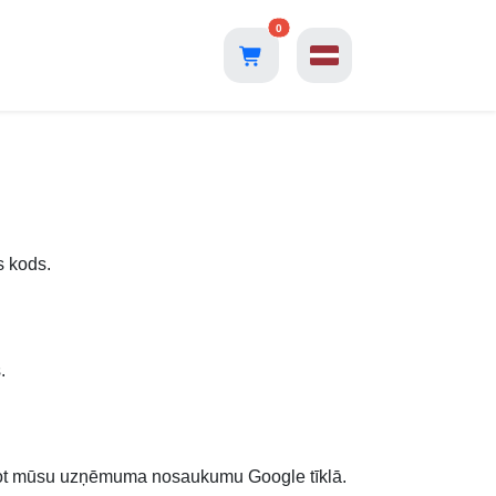
0
s kods.
.
kstot mūsu uzņēmuma nosaukumu Google tīklā.