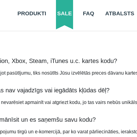
PRODUKTI
SALE
FAQ
ATBALSTS
on, Xbox, Steam, iTunes u.c. kartes kodu?
ot pasūtījumu, tiks nosūtīts Jūsu izvēlētās preces dāvanu karte
as nav vajadzīgs vai iegādāts kļūdas dēļ?
evarēsiet apmainīt vai atgriezt kodu, jo tas vairs nebūs unikāls
iemānīsit un es saņemšu savu kodu?
ojumu tirgū un e-komercijā, par ko varat pārliecināties, iera