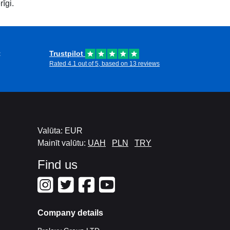
īgi.
t
Trustpilot
Rated 4.1 out of 5, based on 13 reviews
Valūta: EUR
Mainīt valūtu:
UAH
PLN
TRY
Find us
Company details