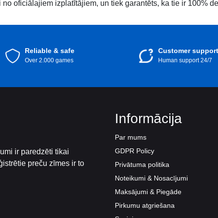
 oficiālajiem izplatītājiem, un tiek garantēts, ka tie ir 100% der
Reliable & safe
Customer suppor
Over 2.000 games
Human support 24/7
Informācija
Par mums
GDPR Policy
mi ir paredzēti tikai
istrētie preču zīmes ir to
Privātuma politika
Noteikumi & Nosacījumi
Maksājumi & Piegāde
Pirkumu atgriešana