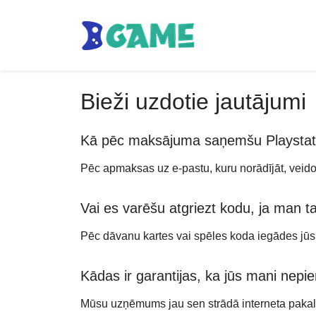
Bieži uzdotie jautājumi
Kā pēc maksājuma saņemšu Playstati
Pēc apmaksas uz e-pastu, kuru norādījāt, veidoj
Vai es varēšu atgriezt kodu, ja man t
Pēc dāvanu kartes vai spēles koda iegādes jūs n
Kādas ir garantijas, ka jūs mani nep
Mūsu uzņēmums jau sen strādā interneta pakalp