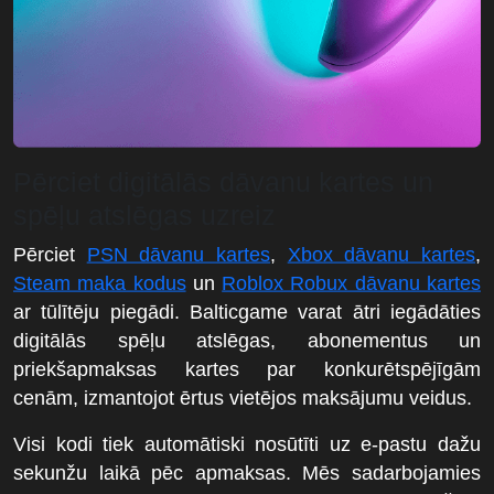
Pērciet digitālās dāvanu kartes un
spēļu atslēgas uzreiz
Pērciet
PSN dāvanu kartes
,
Xbox dāvanu kartes
,
Steam maka kodus
un
Roblox Robux dāvanu kartes
ar tūlītēju piegādi. Balticgame varat ātri iegādāties
digitālās spēļu atslēgas, abonementus un
priekšapmaksas kartes par konkurētspējīgām
cenām, izmantojot ērtus vietējos maksājumu veidus.
Visi kodi tiek automātiski nosūtīti uz e-pastu dažu
sekunžu laikā pēc apmaksas. Mēs sadarbojamies