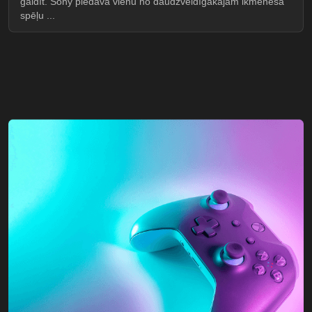
gaidīt. Sony piedāvā vienu no daudzveidīgākajām ikmēneša
spēļu ...