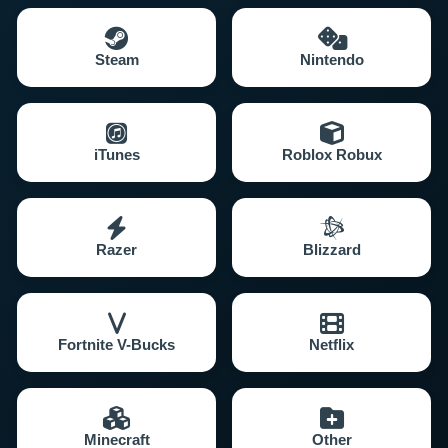
Steam
Nintendo
iTunes
Roblox Robux
Razer
Blizzard
Fortnite V-Bucks
Netflix
Minecraft
Other