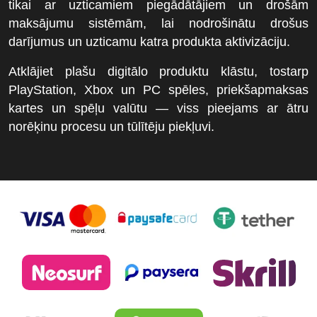
tikai ar uzticamiem piegādātājiem un drošām
maksājumu sistēmām, lai nodrošinātu drošus
darījumus un uzticamu katra produkta aktivizāciju.
Atklājiet plašu digitālo produktu klāstu, tostarp
PlayStation, Xbox un PC spēles, priekšapmaksas
kartes un spēļu valūtu — viss pieejams ar ātru
norēķinu procesu un tūlītēju piekļuvi.