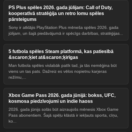
PS Plus spēles 2026. gada jūlijam: Call of Duty,
kooperatīvā stratēģija un retro lomu spēles
pārsteigums
Sony ir atklājis PlayStation Plus mēneša spēles 2026. gada
jūlijam, un šajā piedāvājumā ir spēcīgs darbības, stratēģijas...
5 futbola spēles Steam platformā, kas patiesībā
&scaron;ķiet at&scaron;ķirīgas
Man futbola spēles vislabāk patīk tad, ja tās nemēģina būt
viens un tas pats. Dažreiz es vēlos nopietnu karjeras
režīmu,...
Xbox Game Pass 2026. gada jūnijā: bokss, UFC,
kosmosa piedzīvojumi un indie haoss
2026. gada jūnijs solās būt aizraujošs mēnesis Xbox Game
Pass abonentiem. Šajā spēļu klāstā ir iekļauts sporta, cīņu,
ko...