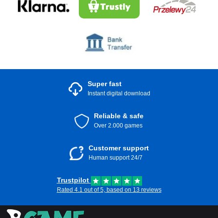
Super fast
Instant digital download
Reliable & safe
Over 2.000 games
Customer support
Human support 24/7
Trustpilot
Rated 4.1 out of 5, based on 13 reviews