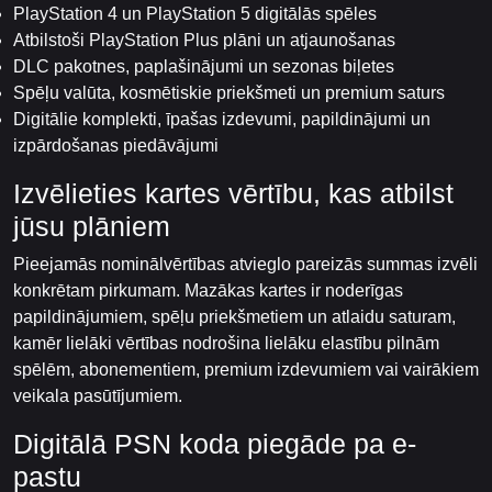
PlayStation 4 un PlayStation 5 digitālās spēles
Atbilstoši PlayStation Plus plāni un atjaunošanas
DLC pakotnes, paplašinājumi un sezonas biļetes
Spēļu valūta, kosmētiskie priekšmeti un premium saturs
Digitālie komplekti, īpašas izdevumi, papildinājumi un
izpārdošanas piedāvājumi
Izvēlieties kartes vērtību, kas atbilst
jūsu plāniem
Pieejamās nominālvērtības atvieglo pareizās summas izvēli
konkrētam pirkumam. Mazākas kartes ir noderīgas
papildinājumiem, spēļu priekšmetiem un atlaidu saturam,
kamēr lielāki vērtības nodrošina lielāku elastību pilnām
spēlēm, abonementiem, premium izdevumiem vai vairākiem
veikala pasūtījumiem.
Digitālā PSN koda piegāde pa e-
pastu