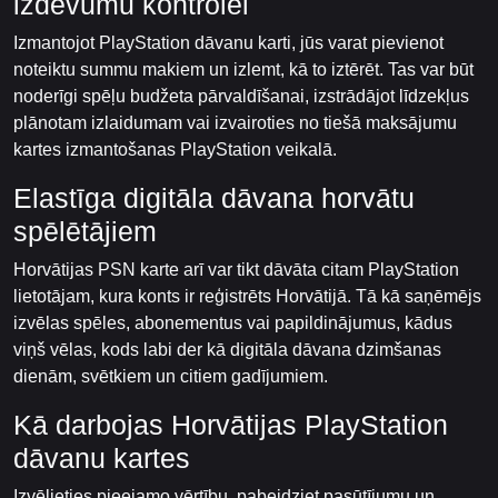
izdevumu kontrolei
Izmantojot PlayStation dāvanu karti, jūs varat pievienot
noteiktu summu makiem un izlemt, kā to iztērēt. Tas var būt
noderīgi spēļu budžeta pārvaldīšanai, izstrādājot līdzekļus
plānotam izlaidumam vai izvairoties no tiešā maksājumu
kartes izmantošanas PlayStation veikalā.
Elastīga digitāla dāvana horvātu
spēlētājiem
Horvātijas PSN karte arī var tikt dāvāta citam PlayStation
lietotājam, kura konts ir reģistrēts Horvātijā. Tā kā saņēmējs
izvēlas spēles, abonementus vai papildinājumus, kādus
viņš vēlas, kods labi der kā digitāla dāvana dzimšanas
dienām, svētkiem un citiem gadījumiem.
Kā darbojas Horvātijas PlayStation
dāvanu kartes
Izvēlieties pieejamo vērtību, pabeidziet pasūtījumu un