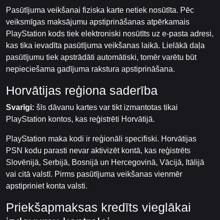
Pasūtījuma veikšanai fiziska karte netiek nosūtīta. Pēc
veiksmīgas maksājumu apstiprināšanas atpērkamais
PlayStation kods tiek elektroniski nosūtīts uz e-pasta adresi,
kas tika ievadīta pasūtījuma veikšanas laikā. Lielākā daļa
pasūtījumu tiek apstrādāti automātiski, tomēr varētu būt
nepieciešama gadījuma rakstura apstiprināšana.
Horvātijas reģiona saderība
Svarīgi:
šīs dāvanu kartes var tikt izmantotas tikai
PlayStation kontos, kas reģistrēti Horvātijā.
PlayStation maka kodi ir reģionāli specifiski. Horvātijas
PSN kodu parasti nevar aktivizēt kontā, kas reģistrēts
Slovēnijā, Serbijā, Bosnijā un Hercegovinā, Vācijā, Itālijā
vai citā valstī. Pirms pasūtījuma veikšanas vienmēr
apstipriniet konta valsti.
Priekšapmaksas kredīts vieglākai