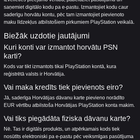
saņemiet digitālo kodu pa e-pastu. Izmantojiet kodu caur
saderīgu horvātu kontu, pēc tam izmantojiet pievienoto
maku līdzekļus atbilstošiem pirkumiem PlayStation veikalā.
Biežāk uzdotie jautājumi
Kuri konti var izmantot horvātu PSN
karti?
Kods var tikt izmantots tikai PlayStation kontā, kura
reģistrētā valsts ir Horvātija.
Vai maka kredīts tiek pievienots eiro?
Jā, saderīga Horvātijas dāvanu karte pievieno norādīto
EUR vērtību atbilstoša Horvātijas PlayStation konta makim.
Vai tiks piegādāta fiziska dāvanu karte?
Nē. Tas ir digitāls produkts, un atpērkamais kods tiek
nosūtīts elektroniski pa e-pastu pēc veiksmīgas pasūtījuma