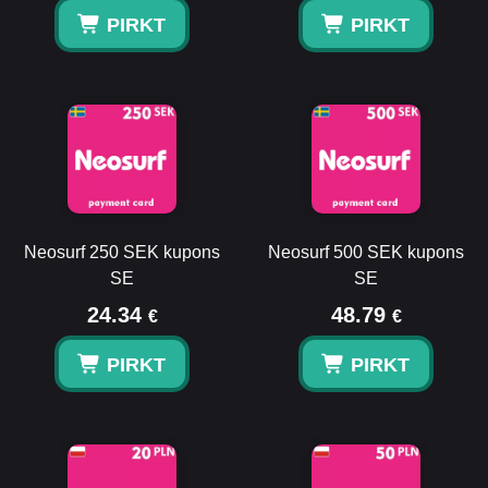
PIRKT
PIRKT
Neosurf 250 SEK kupons
Neosurf 500 SEK kupons
SE
SE
24.34
48.79
€
€
PIRKT
PIRKT