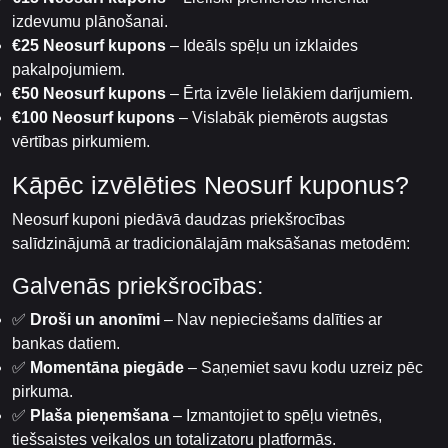
izdevumu plānošanai.
€25 Neosurf kupons
– Ideāls spēļu un izklaides
pakalpojumiem.
€50 Neosurf kupons
– Ērta izvēle lielākiem darījumiem.
€100 Neosurf kupons
– Vislabāk piemērots augstas
vērtības pirkumiem.
Kāpēc izvēlēties Neosurf kuponus?
Neosurf kuponi piedāvā daudzas priekšrocības
salīdzinājumā ar tradicionālajām maksāšanas metodēm:
Galvenās priekšrocības:
✅
Droši un anonīmi
– Nav nepieciešams dalīties ar
bankas datiem.
✅
Momentāna piegāde
– Saņemiet savu kodu uzreiz pēc
pirkuma.
✅
Plaša pieņemšana
– Izmantojiet to spēļu vietnēs,
tiešsaistes veikalos un totalizatoru platformās.