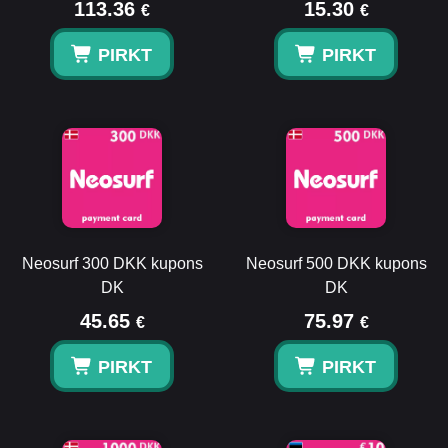
113.36
15.30
€
€
PIRKT
PIRKT
Neosurf 300 DKK kupons
Neosurf 500 DKK kupons
DK
DK
45.65
75.97
€
€
PIRKT
PIRKT