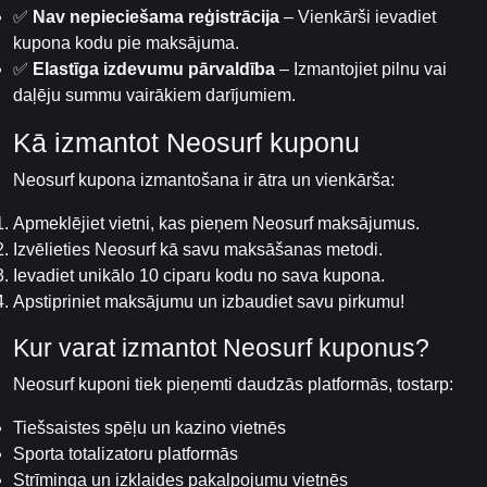
✅
Nav nepieciešama reģistrācija
– Vienkārši ievadiet
kupona kodu pie maksājuma.
✅
Elastīga izdevumu pārvaldība
– Izmantojiet pilnu vai
daļēju summu vairākiem darījumiem.
Kā izmantot Neosurf kuponu
Neosurf kupona izmantošana ir ātra un vienkārša:
Apmeklējiet vietni, kas pieņem Neosurf maksājumus.
Izvēlieties Neosurf kā savu maksāšanas metodi.
Ievadiet unikālo 10 ciparu kodu no sava kupona.
Apstipriniet maksājumu un izbaudiet savu pirkumu!
Kur varat izmantot Neosurf kuponus?
Neosurf kuponi tiek pieņemti daudzās platformās, tostarp:
Tiešsaistes spēļu un kazino vietnēs
Sporta totalizatoru platformās
Strīminga un izklaides pakalpojumu vietnēs