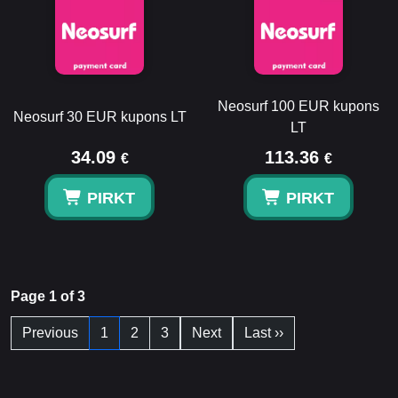
Neosurf 100 EUR kupons
Neosurf 30 EUR kupons LT
LT
34.09
113.36
€
€
PIRKT
PIRKT
Page 1 of 3
Previous
1
2
3
Next
Last ››