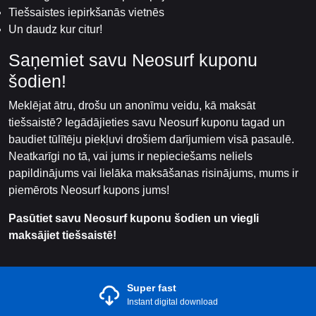
Tiešsaistes iepirkšanās vietnēs
Un daudz kur citur!
Saņemiet savu Neosurf kuponu
šodien!
Meklējat ātru, drošu un anonīmu veidu, kā maksāt
tiešsaistē? Iegādājieties savu Neosurf kuponu tagad un
baudiet tūlītēju piekļuvi drošiem darījumiem visā pasaulē.
Neatkarīgi no tā, vai jums ir nepieciešams neliels
papildinājums vai lielāka maksāšanas risinājums, mums ir
piemērots Neosurf kupons jums!
Pasūtiet savu Neosurf kuponu šodien un viegli
maksājiet tiešsaistē!
Super fast
Instant digital download