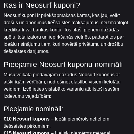
Kas ir Neosurf kuponi?
Neosurf kuponi ir priekšapmaksas kartes, kas ļauj veikt
drošus un anonīmus tiešsaistes maksājumus, neizmantojot
kredītkarti vai bankas kontu. Tos plaši pieņem dažādās
spēļu, totalizatoru un iepirkšanās vietnēs, padarot tos par
ideālu risinājumu tiem, kuri novērtē privātumu un drošību
tiešsaistes darījumos.
Pieejamie Neosurf kuponu nomināli
Mūsu veikalā piedāvājam dažādus Neosurf kuponus ar
atšķirīgām vērtībām, nodrošinot elastību visiem lietotāju
veidiem. Izvēlieties vislabāko variantu atbilstoši savām
izdevumu vajadzībām:
Pieejamie nomināli:
€10 Neosurf kupons
– Ideāli piemērots nelieliem
tiešsaistes pirkumiem.
€15 Neosurf kupons
– Lieliski piemērots mērenai