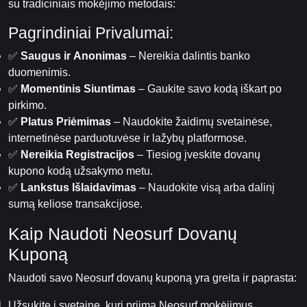
su tradiciniais mokėjimo metodais:
Pagrindiniai Privalumai:
✅
Saugus ir Anonimas
– Nereikia dalintis banko
duomenimis.
✅
Momentinis Siuntimas
– Gaukite savo kodą iškart po
pirkimo.
✅
Platus Priėmimas
– Naudokite žaidimų svetainėse,
internetinėse parduotuvėse ir lažybų platformose.
✅
Nereikia Registracijos
– Tiesiog įveskite dovanų
kupono kodą užsakymo metu.
✅
Lankstus Išlaidavimas
– Naudokite visą arba dalinį
sumą keliose transakcijose.
Kaip Naudoti Neosurf Dovanų
Kuponą
Naudoti savo Neosurf dovanų kuponą yra greita ir paprasta:
Užsukite į svetainę, kuri priima Neosurf mokėjimus.