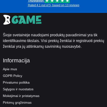
Trustpilot
Rated 4.1 out of 5, based on 13 reviews
Šioje svetainėje naudojami produktų pavadinimai yra tik
identifikavimo tikslais. Visi prekių ženklai ir registruoti prekių
ženklai yra jų atitinkamų savininkų nuosavybė.
Informacija
Apie mus
GDPR Policy
Privatumo politika
Sąlygos ir nuostatos
Mokėjimai ir pristatymas
Pirkimų grąžinimas