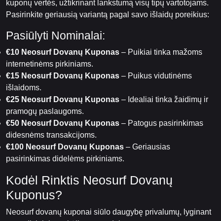
kuponų vertės, užtikrinant lankstumą visų tipų vartotojams.
Pasirinkite geriausią variantą pagal savo išlaidų poreikius:
Pasiūlyti Nominalai:
€10 Neosurf Dovanų Kuponas
– Puikiai tinka mažoms
internetinėms pirkiniams.
€15 Neosurf Dovanų Kuponas
– Puikus vidutinėms
išlaidoms.
€25 Neosurf Dovanų Kuponas
– Idealiai tinka žaidimų ir
pramogų paslaugoms.
€50 Neosurf Dovanų Kuponas
– Patogus pasirinkimas
didesnėms transakcijoms.
€100 Neosurf Dovanų Kuponas
– Geriausias
pasirinkimas didelėms pirkiniams.
Kodėl Rinktis Neosurf Dovanų
Kuponus?
Neosurf dovanų kuponai siūlo daugybę privalumų, lyginant