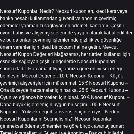
Neosurf Kuponları Nedir? Neosurf kuponları, kredi kartı veya
banka hesabı kullanmadan güvenli ve anonim çevrimiçi
ödemeler yapmanızı sağlayan ön ödemeli kartlardır. Çeşitli
oyun, bahis ve alışveriş sitelerinde yaygın olarak kabul edilirler
ve bu da onları çevrimiçi işlemlerinde gizlilik ve güvenliğe
önem verenler için ideal bir çözüm haline getirir. Mevcut
Neosurf Kupon Değerleri Mağazamız, her türden kullanıcı için
esneklik sağlayan çeşitli değerlerde Neosurf kuponları
sunmaktadır. Harcama ihtiyaçlarınıza göre en iyi seçeneği
belirleyin: Mevcut Değerler: 10 € Neosurf Kuponu – Küçük
çevrimiçi alışverişler için mükemmel. 15 € Neosurf Kuponu –
Orta düzeyde harcamalar için harika. 25 € Neosurf Kuponu –
Oyun ve eğlence hizmetleri için ideal. 50 € Neosurf Kuponu –
Daha büyük işlemler için uygun bir seçim. 100 € Neosurf
Kuponu – Yüksek değerli alışverişler için en iyisi. Neden
Neosurf Kuponlarını Seçmelisiniz? Neosurf kuponları,
geleneksel ödeme yöntemlerine göre birçok avantaj sunar:
Temel Avantajlar: ✅ Güvenli ve Anonim – Banka bilgilerini