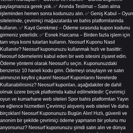
paylaşmanıza gerek yok. ✅ Anında Teslimat – Satın alma
işleminden hemen sonra kodunuzu alın. ✅ Geniş Kabul – Oyun
sitelerinde, çevrimiçi mağazalarda ve bahis platformlarında
kullanın. ✅ Kayıt Gerekmez – Ödeme sırasında kupon kodunu
girmeniz yeterlidir. ✅ Esnek Harcama – Birden fazla işlem için
tam veya kısmi tutarları kullanın. Neosurf Kuponu Nasıl
Kullanılır? Neosurf kuponunuzu kullanmak hızlı ve basittir:
Neosurf ödemelerini kabul eden bir web sitesini ziyaret edin.
Ödeme yöntemi olarak Neosurf'u seçin. Kuponunuzdaki
benzersiz 10 haneli kodu girin. Ödemeyi onaylayın ve satın
alımınızın keyfini çıkarın! Neosurf Kuponlarını Nerelerde
Kullanabilirsiniz? Neosurf kuponları, aşağıdakiler de dahil
olmak üzere birçok platformda kabul edilmektedir: Çevrimiçi
oyun ve kumarhane web siteleri Spor bahis platformları Yayın
ve eğlence hizmetleri Çevrimiçi alışveriş web siteleri Ve daha
birçokları! Neosurf Kuponunuzu Bugün Alın! Hızlı, güvenli ve
anonim bir şekilde çevrimiçi ödeme yapmanın bir yolunu mu
arıyorsunuz? Neosurf kuponunuzu şimdi satın alın ve dünya