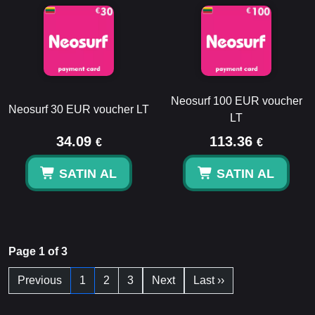
Neosurf 100 EUR voucher
Neosurf 30 EUR voucher LT
LT
34.09
113.36
€
€
SATIN AL
SATIN AL
Page 1 of 3
Previous
1
2
3
Next
Last ››