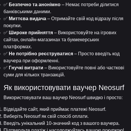
✅
Безпечно та анонімно
– Немає потреби ділитися
банківськими даними.
✅
Миттєва видача
– Отримайте свій код відразу після
покупки.
✅
Широке прийняття
– Використовуйте на ігрових
сайтах, онлайн-магазинах та букмекерських
платформах.
✅
Не потрібно реєструватися
– Просто введіть код
ваучера при оформленні.
✅
Гнучкі витрати
– Використовуйте повні або часткові
суми для кількох транзакцій.
Як використовувати ваучер Neosurf
Використовувати ваш ваучер Neosurf швидко і просто:
Відвідайте сайт, який приймає платежі Neosurf.
Виберіть Neosurf як свій спосіб оплати.
Введіть унікальний 10-значний код з вашого ваучера.
Підтвердьте платіж і насолоджуйтесь вашою покупкою!