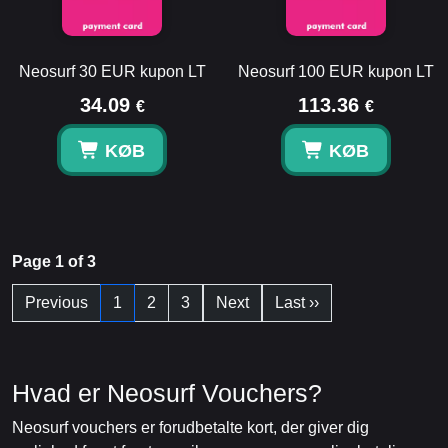
Neosurf 30 EUR kupon LT
Neosurf 100 EUR kupon LT
34.09
113.36
€
€
KØB
KØB
Page 1 of 3
Previous
1
2
3
Next
Last ››
Hvad er Neosurf Vouchers?
Neosurf vouchers er forudbetalte kort, der giver dig