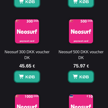
KØB
KØB
Neosurf 300 DKK voucher
Neosurf 500 DKK voucher
DK
DK
45.65
75.97
€
€
KØB
KØB