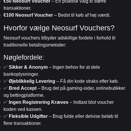
€50 Neosurf Voucher
– En praktisk valg til større
transaktioner.
€100 Neosurf Voucher
– Bedst til køb af høj værdi.
Hvorfor vælge Neosurf Vouchers?
Neosurf vouchers tilbyder adskillige fordele i forhold til
traditionelle betalingsmetoder:
Nøglefordele:
✅
Sikker & Anonym
– Ingen behov for at dele
bankoplysninger.
✅
Øjeblikkelig Levering
– Få din kode straks efter køb.
✅
Bred Accept
– Brug det på gaming-sider, onlinebutikker
og bettingplatforme.
✅
Ingen Registrering Kræves
– Indtast blot voucher
koden ved kassen.
✅
Fleksible Udgifter
– Brug fulde eller delvise beløb til
flere transaktioner.