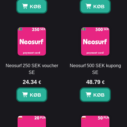
KØB
KØB
Neosurf 250 SEK voucher
Neosurf 500 SEK kupong
SE
SE
24.34
48.79
€
€
KØB
KØB