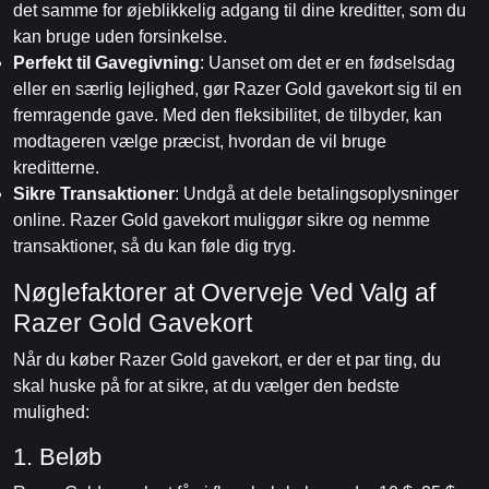
det samme for øjeblikkelig adgang til dine kreditter, som du
kan bruge uden forsinkelse.
Perfekt til Gavegivning
: Uanset om det er en fødselsdag
eller en særlig lejlighed, gør Razer Gold gavekort sig til en
fremragende gave. Med den fleksibilitet, de tilbyder, kan
modtageren vælge præcist, hvordan de vil bruge
kreditterne.
Sikre Transaktioner
: Undgå at dele betalingsoplysninger
online. Razer Gold gavekort muliggør sikre og nemme
transaktioner, så du kan føle dig tryg.
Nøglefaktorer at Overveje Ved Valg af
Razer Gold Gavekort
Når du køber Razer Gold gavekort, er der et par ting, du
skal huske på for at sikre, at du vælger den bedste
mulighed:
1. Beløb