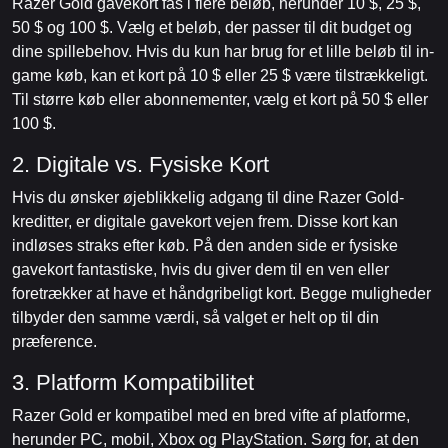
Razer Gold gavekort fås i flere beløb, herunder 10 $, 25 $,
50 $ og 100 $. Vælg et beløb, der passer til dit budget og
dine spillebehov. Hvis du kun har brug for et lille beløb til in-
game køb, kan et kort på 10 $ eller 25 $ være tilstrækkeligt.
Til større køb eller abonnementer, vælg et kort på 50 $ eller
100 $.
2. Digitale vs. Fysiske Kort
Hvis du ønsker øjeblikkelig adgang til dine Razer Gold-
kreditter, er digitale gavekort vejen frem. Disse kort kan
indløses straks efter køb. På den anden side er fysiske
gavekort fantastiske, hvis du giver dem til en ven eller
foretrækker at have et håndgribeligt kort. Begge muligheder
tilbyder den samme værdi, så valget er helt op til din
præference.
3. Platform Kompatibilitet
Razer Gold er kompatibel med en bred vifte af platforme,
herunder PC, mobil, Xbox og PlayStation. Sørg for, at den