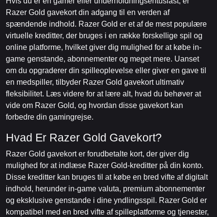
Hvis du er en gamer eller underholdningsentusiast, er
Razer Gold gavekort din adgang til en verden af
spændende indhold. Razer Gold er et af de mest populære
virtuelle kreditter, der bruges i en række forskellige spil og
online platforme, hvilket giver dig mulighed for at købe in-
game genstande, abonnementer og meget mere. Uanset
om du opgraderer din spilleoplevelse eller giver en gave til
en medspiller, tilbyder Razer Gold gavekort ultimativ
fleksibilitet. Læs videre for at lære alt, hvad du behøver at
vide om Razer Gold, og hvordan disse gavekort kan
forbedre din gamingrejse.
Hvad Er Razer Gold Gavekort?
Razer Gold gavekort er forudbetalte kort, der giver dig
mulighed for at indlæse Razer Gold-kreditter på din konto.
Disse kreditter kan bruges til at købe en bred vifte af digitalt
indhold, herunder in-game valuta, premium abonnementer
og eksklusive genstande i dine yndlingsspil. Razer Gold er
kompatibel med en bred vifte af spilleplatforme og tjenester,