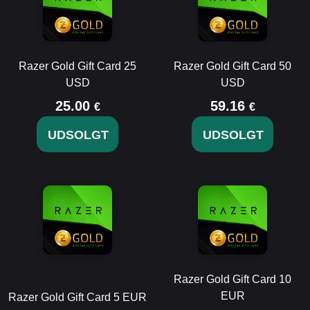
Razer Gold Gift Card 25
Razer Gold Gift Card 50
USD
USD
25.00
59.16
€
€
UDSOLGT
UDSOLGT
Razer Gold Gift Card 10
EUR
Razer Gold Gift Card 5 EUR