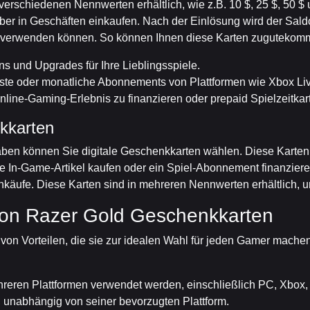
rschiedenen Nennwerten erhältlich, wie z.B. 10 $, 25 $, 50 $ un
ber in Geschäften einkaufen. Nach der Einlösung wird der Sald
hr verwenden können. So können Ihnen diese Karten zugutekom
ins und Upgrades für Ihre Lieblingsspiele.
ste oder monatliche Abonnements von Plattformen wie Xbox Liv
line-Gaming-Erlebnis zu finanzieren oder prepaid Spielzeitkar
nkkarten
haben können Sie digitale Geschenkkarten wählen. Diese Karten 
Sie In-Game-Artikel kaufen oder ein Spiel-Abonnement finanzier
inkäufe. Diese Karten sind in mehreren Nennwerten erhältlich, 
von Razer Gold Geschenkkarten
on Vorteilen, die sie zur idealen Wahl für jeden Gamer machen
hreren Plattformen verwendet werden, einschließlich PC, Xbox,
r, unabhängig von seiner bevorzugten Plattform.