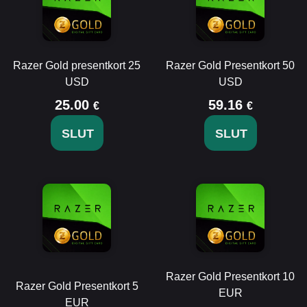
Razer Gold presentkort 25
Razer Gold Presentkort 50
USD
USD
25.00
59.16
€
€
SLUT
SLUT
Razer Gold Presentkort 10
Razer Gold Presentkort 5
EUR
EUR