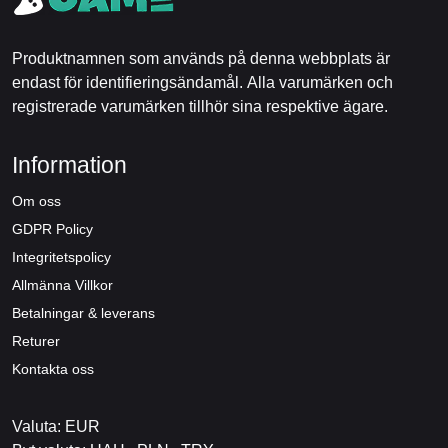
Produktnamnen som används på denna webbplats är
endast för identifieringsändamål. Alla varumärken och
registrerade varumärken tillhör sina respektive ägare.
Information
Om oss
GDPR Policy
Integritetspolicy
Allmänna Villkor
Betalningar & leverans
Returer
Kontakta oss
Valuta: EUR