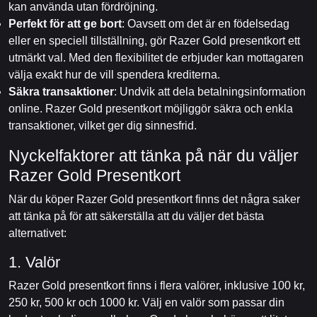
kan använda utan fördröjning.
Perfekt för att ge bort
: Oavsett om det är en födelsedag
eller en speciell tillställning, gör Razer Gold presentkort ett
utmärkt val. Med den flexibilitet de erbjuder kan mottagaren
välja exakt hur de vill spendera krediterna.
Säkra transaktioner
: Undvik att dela betalningsinformation
online. Razer Gold presentkort möjliggör säkra och enkla
transaktioner, vilket ger dig sinnesfrid.
Nyckelfaktorer att tänka på när du väljer
Razer Gold Presentkort
När du köper Razer Gold presentkort finns det några saker
att tänka på för att säkerställa att du väljer det bästa
alternativet:
1. Valör
Razer Gold presentkort finns i flera valörer, inklusive 100 kr,
250 kr, 500 kr och 1000 kr. Välj en valör som passar din