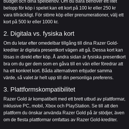
budget och dina spelbehov. Om du bara behöver ett litet
belopp för köp i spelet kan ett kort på 100 kr eller 250 kr
vara tillräckligt. För större köp eller prenumerationer, välj ett
kort på 500 kr eller 1000 kr.
2. Digitala vs. fysiska kort
Om du letar efter omedelbar tillgång till dina Razer Gold-
krediter är digitala presentkort vägen att gå. Dessa kort kan
lösas in direkt efter köp. Å andra sidan är fysiska presentkort
bra om du ger dem som en gåva till en vän eller föredrar att
ha ett konkret kort. Båda alternativen erbjuder samma
värde, så valet är helt upp till din personliga preferens.
3. Plattformskompatibilitet
Razer Gold är kompatibelt med ett brett utbud av plattformar,
inklusive PC, mobil, Xbox och PlayStation. Se till att den
plattform du önskar använda Razer Gold på är stödjer, även
om de flesta plattformar omfattas av Razer Gold-krediter.