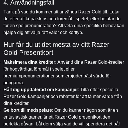
4. Användningsfall
Tänk på vad du kommer att använda Razer Gold till. Letar
du efter att köpa skins och föremål i spelet, eller betalar du
för en spelprenumeration? Att veta dina specifika behov kan
hjälpa dig att välja rätt valör och korttyp.
Hur får du ut det mesta av ditt Razer
Gold Presentkort
Maksimera dina krediter
: Använd dina Razer Gold-krediter
för högvärdiga föremål i spelet eller
premiumprenumerationer som erbjuder bäst värde för
pengarna.
Håll dig uppdaterad om kampanjer
: Titta efter speciella
Razer Gold-kampanjer och rabatter för att få mer värde från
dina krediter.
Ge bort till medspelare
: Om du känner någon som är en
entusiastisk gamer, är ett Razer Gold presentkort den
perfekta gåvan. Låt dem välja vad de vill spendera det på!