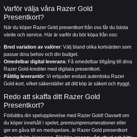
Varför välja våra Razer Gold
Presentkort?
När du köper Razer Gold presentkort från oss får du bästa
värde och service. Här är varför du bör köpa från oss:
Bred variation av valörer
: Välj bland olika kortvärden som
passar dina behov och din budget.
Omedelbar digital leverans
: Få omedelbar tillgång till dina
Razer Gold-krediter med digitala presentkort.
Pålitlig leverantör
: Vi erbjuder endast autentiska Razer
Gold-kort, vilket säkerställer att ditt köp är säkert och tryggt.
Redo att skaffa ditt Razer Gold
Presentkort?
Förbättra din spelupplevelse med Razer Gold! Oavsett om
du köper innehåll i spelet, premiumprenumerationer eller
ger en gåva till en medspelare, är Razer Gold presentkort