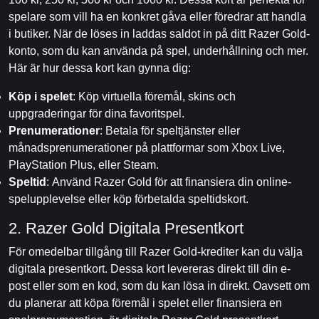
spelare som vill ha en konkret gåva eller föredrar att handla
i butiker. När de löses in laddas saldot in på ditt Razer Gold-
konto, som du kan använda på spel, underhållning och mer.
Här är hur dessa kort kan gynna dig:
Köp i spelet
: Köp virtuella föremål, skins och
uppgraderingar för dina favoritspel.
Prenumerationer
: Betala för speltjänster eller
månadsprenumerationer på plattformar som Xbox Live,
PlayStation Plus, eller Steam.
Speltid
: Använd Razer Gold för att finansiera din online-
spelupplevelse eller köp förbetalda speltidskort.
2. Razer Gold Digitala Presentkort
För omedelbar tillgång till Razer Gold-krediter kan du välja
digitala presentkort. Dessa kort levereras direkt till din e-
post eller som en kod, som du kan lösa in direkt. Oavsett om
du planerar att köpa föremål i spelet eller finansiera en