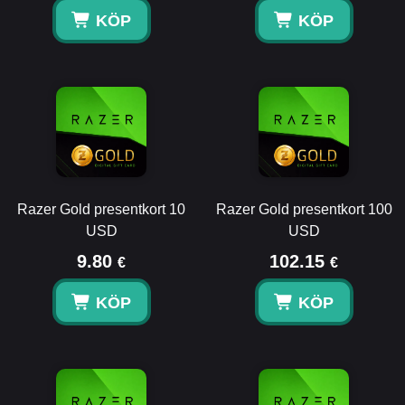
KÖP
KÖP
Razer Gold presentkort 10
Razer Gold presentkort 100
USD
USD
9.80
102.15
€
€
KÖP
KÖP