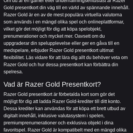
Om du är en gamer eller underhållningsentusiast är Razer
Gold presentkort din väg till en värld av spännande innehåll.
Razer Gold är en av de mest populära virtuella valutorna
som används i en mängd olika spel och onlineplattformar,
vilket gör det möjligt för dig att köpa spelobjekt,
prenumerationer och mycket mer. Oavsett om du
uppgraderar din spelupplevelse eller ger en gåva till en
medspelare, erbjuder Razer Gold presentkort ultimat
flexibilitet. Läs vidare för att lära dig allt du behöver veta om
Razer Gold och hur dessa presentkort kan förbättra din
spelresa.
Vad är Razer Gold Presentkort?
Razer Gold presentkort är förbetalda kort som gör det
möjligt för dig att ladda Razer Gold-krediter till ditt konto.
Dessa krediter kan användas för att köpa ett brett utbud av
digitalt innehåll, inklusive valutasystem i spelen,
premiumprenumerationer och exklusiva objekt i dina
favoritspel. Razer Gold är kompatibelt med en mängd olika