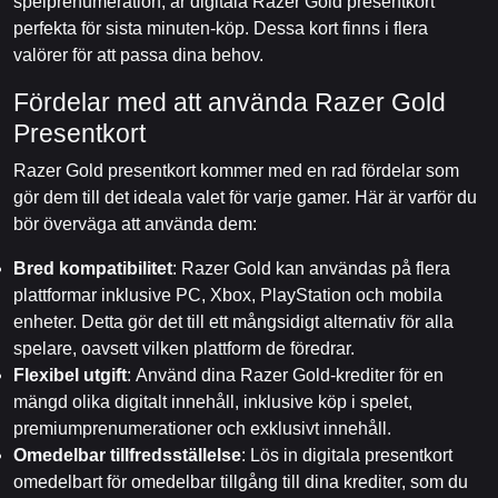
spelprenumeration, är digitala Razer Gold presentkort
perfekta för sista minuten-köp. Dessa kort finns i flera
valörer för att passa dina behov.
Fördelar med att använda Razer Gold
Presentkort
Razer Gold presentkort kommer med en rad fördelar som
gör dem till det ideala valet för varje gamer. Här är varför du
bör överväga att använda dem:
Bred kompatibilitet
: Razer Gold kan användas på flera
plattformar inklusive PC, Xbox, PlayStation och mobila
enheter. Detta gör det till ett mångsidigt alternativ för alla
spelare, oavsett vilken plattform de föredrar.
Flexibel utgift
: Använd dina Razer Gold-krediter för en
mängd olika digitalt innehåll, inklusive köp i spelet,
premiumprenumerationer och exklusivt innehåll.
Omedelbar tillfredsställelse
: Lös in digitala presentkort
omedelbart för omedelbar tillgång till dina krediter, som du