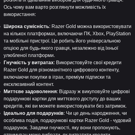
Ось чому вам варто розглянути можливість їх
використання:
Широка сумісність
: Razer Gold можна використовувати
на кількох платформах, включаючи ПК, Xbox, PlayStation
та мобільні пристрої. Це робить його універсальною
опцією для будь-якого гравця, незалежно від їхньої
улюбленої платформи.
Гнучкість у витратах
: Використовуйте свої кредити
Razer Gold для різноманітного цифрового контенту,
включаючи покупки в іграх, преміум підписки та
ексклюзивний контент.
Миттєве задоволення
: Відразу ж викуповуйте цифрові
подарункові картки для миттєвого доступу до ваших
кредитів, які ви можете використовувати без затримок.
Ідеально для подарунків
: Чи це день народження, чи
особлива подія, подарункові картки Razer Gold - чудовий
подарунок. Завдяки гнучкості, яку вони пропонують,
отримувач може вибрати, як витратити кредити.