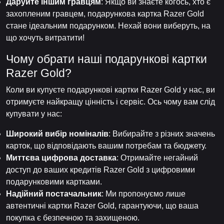
Даруйте іншим гравцям
: Якщо ви знаєте когось, хто є
захопленим гравцем, подарункова картка Razer Gold
стане ідеальним подарунком. Нехай вони виберуть, на
що хочуть витратити!
Чому обрати наші подарункові картки
Razer Gold?
Коли ви купуєте подарункові картки Razer Gold у нас, ви
отримуєте найкращу цінність і сервіс. Ось чому вам слід
купувати у нас:
Широкий вибір номіналів
: Вибирайте з різних значень
карток, що відповідають вашим потребам та бюджету.
Миттєва цифрова доставка
: Отримайте негайний
доступ до ваших кредитів Razer Gold з цифровими
подарунковими картками.
Надійний постачальник
: Ми пропонуємо лише
автентичні картки Razer Gold, гарантуючи, що ваша
покупка є безпечною та захищеною.