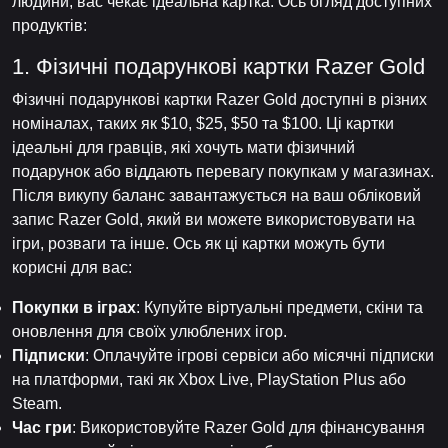
людини, вас чекає ідеальна картка. Ось огляд доступних
продуктів:
1. Фізичні подарункові картки Razer Gold
Фізичні подарункові картки Razer Gold доступні в різних
номіналах, таких як $10, $25, $50 та $100. Ці картки
ідеальні для гравців, які хочуть мати фізичний
подарунок або віддають перевагу покупкам у магазинах.
Після викупу баланс завантажується на ваш обліковий
запис Razer Gold, який ви можете використовувати на
ігри, розваги та інше. Ось як ці картки можуть бути
корисні для вас:
Покупки в іграх
: Купуйте віртуальні предмети, скіни та
оновлення для своїх улюблених ігор.
Підписки
: Оплачуйте ігрові сервіси або місячні підписки
на платформи, такі як Xbox Live, PlayStation Plus або
Steam.
Час гри
: Використовуйте Razer Gold для фінансування