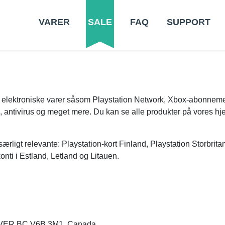
VARER
SALE
FAQ
SUPPORT
er elektroniske varer såsom Playstation Network, Xbox-abonnem
e, antivirus og meget mere. Du kan se alle produkter på vores h
 særligt relevante: Playstation-kort Finland, Playstation Storbr
nti i Estland, Letland og Litauen.
VER BC V6B 3M1, Canada