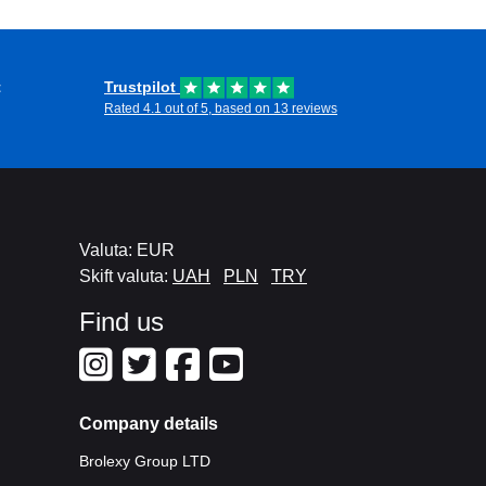
t
Trustpilot
Rated 4.1 out of 5, based on 13 reviews
Valuta: EUR
Skift valuta:
UAH
PLN
TRY
Find us
Company details
Brolexy Group LTD