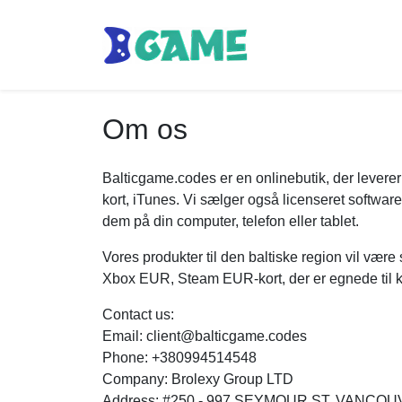
Om os
Balticgame.codes er en onlinebutik, der lever
kort, iTunes. Vi sælger også licenseret softwar
dem på din computer, telefon eller tablet.
Vores produkter til den baltiske region vil være
Xbox EUR, Steam EUR-kort, der er egnede til ko
Contact us:
Email: client@balticgame.codes
Phone: +380994514548
Company: Brolexy Group LTD
Address: #250 - 997 SEYMOUR ST. VANCOU