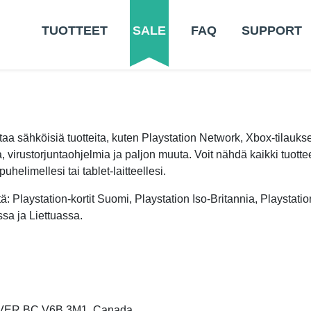
TUOTTEET
SALE
FAQ
SUPPORT
a sähköisiä tuotteita, kuten Playstation Network, Xbox-tilaukset
 virustorjuntaohjelmia ja paljon muuta. Voit nähdä kaikki tuott
uhelimellesi tai tablet-laitteellesi.
tä: Playstation-kortit Suomi, Playstation Iso-Britannia, Playsta
assa ja Liettuassa.
VER BC V6B 3M1, Canada