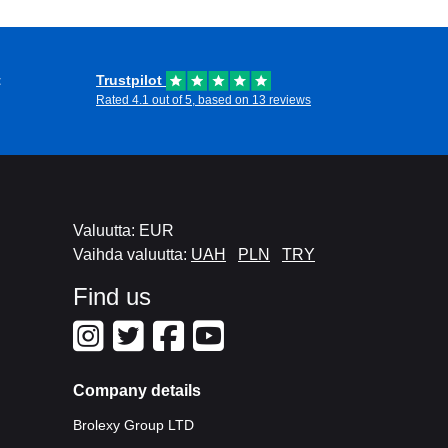
t
Trustpilot
Rated 4.1 out of 5, based on 13 reviews
Valuutta: EUR
Vaihda valuutta:
UAH
PLN
TRY
Find us
Company details
Brolexy Group LTD