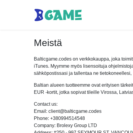
Meistä
Balticgame.codes on verkkokauppa, joka toimitta
iTunes. Myymme myös lisensoituja ohjelmistoja,
sähköpostissasi ja tallentaa ne tietokoneellesi, p
Baltian alueen tuotteemme ovat erityisen tärkei
EUR -kortit, jotka sopivat tileille Virossa, Latvi
Contact us:
Email: client@balticgame.codes
Phone: +380994514548
Company: Brolexy Group LTD
Address: #250 - 997 SEYMOUR ST. VANCOU