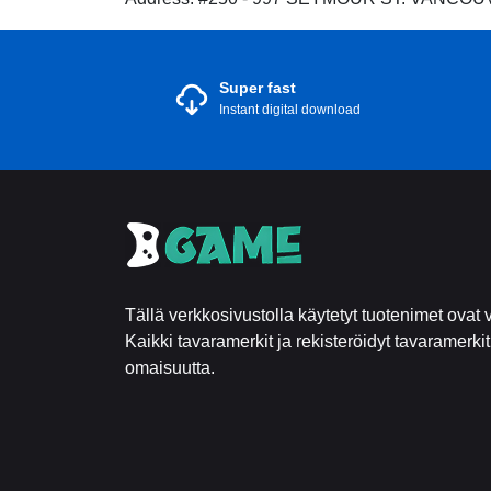
Super fast
Instant digital download
Tällä verkkosivustolla käytetyt tuotenimet ovat v
Kaikki tavaramerkit ja rekisteröidyt tavaramerki
omaisuutta.