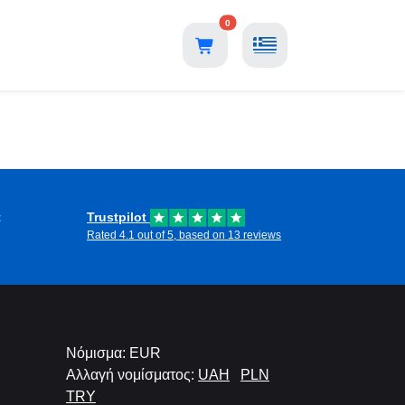
0
Η
t
Trustpilot
Rated 4.1 out of 5, based on 13 reviews
Νόμισμα: EUR
Αλλαγή νομίσματος:
UAH
PLN
TRY