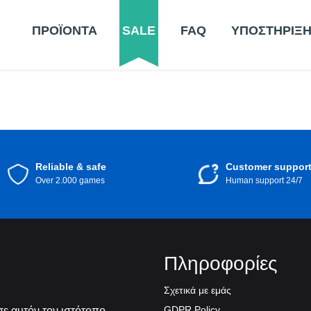
ΠΡΟΪΟΝΤΑ
SALE
FAQ
ΥΠΟΣΤΗΡΙΞ
Reliable & safe
Customer suppor
Over 2.000 games
Human support 24/7
Πληροφορίες
Σχετικά με εμάς
GDPR Policy
ε αυτόν τον ιστότοπο