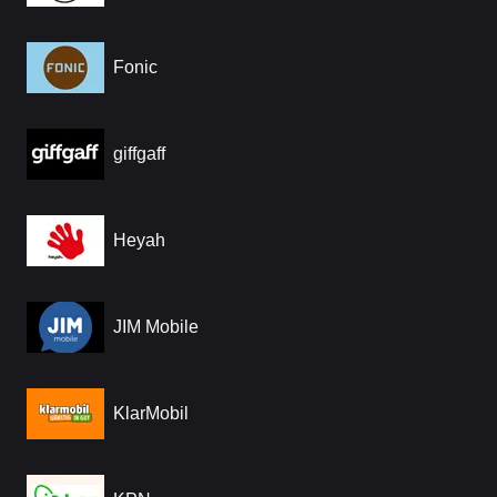
Fonic
giffgaff
Heyah
JIM Mobile
KlarMobil