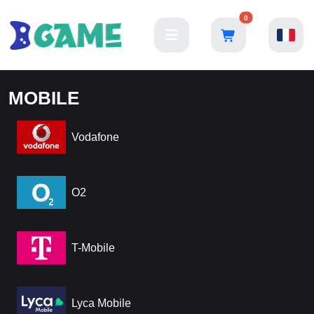
0
MOBILE
Vodafone
O2
T-Mobile
Lyca Mobile