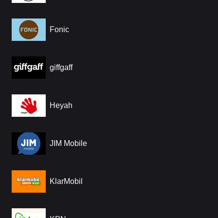
Fonic
giffgaff
Heyah
JIM Mobile
KlarMobil