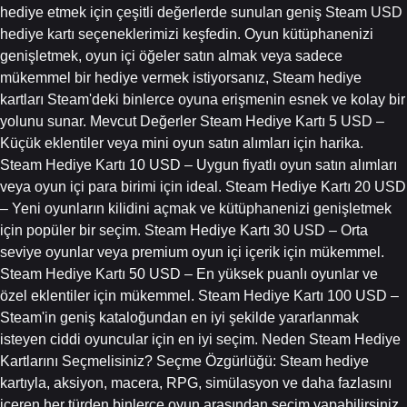
hediye etmek için çeşitli değerlerde sunulan geniş Steam USD
hediye kartı seçeneklerimizi keşfedin. Oyun kütüphanenizi
genişletmek, oyun içi öğeler satın almak veya sadece
mükemmel bir hediye vermek istiyorsanız, Steam hediye
kartları Steam'deki binlerce oyuna erişmenin esnek ve kolay bir
yolunu sunar. Mevcut Değerler Steam Hediye Kartı 5 USD –
Küçük eklentiler veya mini oyun satın alımları için harika.
Steam Hediye Kartı 10 USD – Uygun fiyatlı oyun satın alımları
veya oyun içi para birimi için ideal. Steam Hediye Kartı 20 USD
– Yeni oyunların kilidini açmak ve kütüphanenizi genişletmek
için popüler bir seçim. Steam Hediye Kartı 30 USD – Orta
seviye oyunlar veya premium oyun içi içerik için mükemmel.
Steam Hediye Kartı 50 USD – En yüksek puanlı oyunlar ve
özel eklentiler için mükemmel. Steam Hediye Kartı 100 USD –
Steam'in geniş kataloğundan en iyi şekilde yararlanmak
isteyen ciddi oyuncular için en iyi seçim. Neden Steam Hediye
Kartlarını Seçmelisiniz? Seçme Özgürlüğü: Steam hediye
kartıyla, aksiyon, macera, RPG, simülasyon ve daha fazlasını
içeren her türden binlerce oyun arasından seçim yapabilirsiniz.