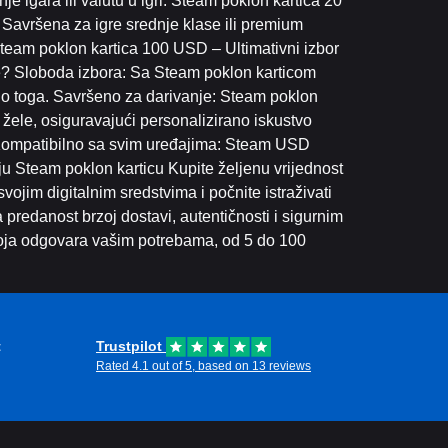
 igara ili valutu u igri. Steam poklon kartica 20
 Savršena za igre srednje klase ili premium
Steam poklon kartica 100 USD – Ultimativni izbor
ce? Sloboda izbora: Sa Steam poklon karticom
ogo toga. Savršeno za darivanje: Steam poklon
 žele, osiguravajući personalizirano iskustvo
e. Kompatibilno sa svim uređajima: Steam USD
oju Steam poklon karticu Kupite željenu vrijednost
im digitalnim sredstvima i počnite istraživati ​​
predanost brzoj dostavi, autentičnosti i sigurnim
 koja odgovara vašim potrebama, od 5 do 100
t
Trustpilot
Rated 4.1 out of 5, based on 13 reviews