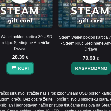
Wallet poklon kartica 30 USD
Steam Wallet poklon kartica
am ključ Sjedinjene Američke
- Steam ključ Sjedinjene Am
Države
Države
28.39
€
70.98
€
KUPI
RASPRODANO
račko iskustvo Istražite naš širok izbor Steam USD poklon karti
rugom igraču. Bez obzira želite li proširiti svoju biblioteku igara, 
eksibilan i jednostavan način pristupa tisućama naslova na St