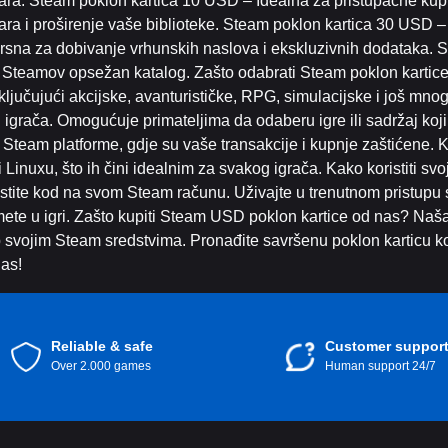
ra. Steam poklon kartica 10 USD – Idealna za pristupačne kupnje
ra i proširenje vaše biblioteke. Steam poklon kartica 30 USD –
vrsna za dobivanje vrhunskih naslova i ekskluzivnih dodataka. 
iti Steamov opsežan katalog. Zašto odabrati Steam poklon karti
uključujući akcijske, avanturističke, RPG, simulacijske i još mn
g igrača. Omogućuje primateljima da odaberu igre ili sadržaj koji
sti Steam platforme, gdje su vaše transakcije i kupnje zaštićen
 Linuxu, što ih čini idealnim za svakog igrača. Kako koristiti sv
tite kod na svom Steam računu. Uživajte u trenutnom pristupu svoj
mete u igri. Zašto kupiti Steam USD poklon kartice od nas? Naša 
tup svojim Steam sredstvima. Pronađite savršenu poklon karticu
nas!
Reliable & safe
Customer suppor
Over 2.000 games
Human support 24/7