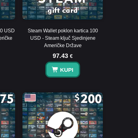
 50 USD
Steam Wallet poklon kartica 100
eričke
USD - Steam ključ Sjedinjene
Američke Države
97.43
€
KUPI