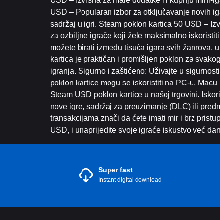
USD – Izvrsna za male dodatke ili kupnju mini-iga
USD – Popularan izbor za otključavanje novih iga
sadržaj u igri. Steam poklon kartica 50 USD – Iz
za ozbiljne igrače koji žele maksimalno iskorist
možete birati između tisuća igara svih žanrova, 
kartica je praktičan i promišljen poklon za svako
igranja. Sigurno i zaštićeno: Uživajte u sigurno
poklon kartice mogu se iskoristiti na PC-u, Macu i
Steam USD poklon kartice u našoj trgovini. Iskoris
nove igre, sadržaj za preuzimanje (DLC) ili pred
transakcijama znači da ćete imati mir i brz pris
USD, i unaprijedite svoje igraće iskustvo već da
Super fast
Instant digital download