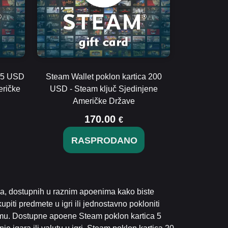
 75 USD
Steam Wallet poklon kartica 200
eričke
USD - Steam ključ Sjedinjene
Američke Države
170.00
€
RASPRODANO
ca, dostupnih u raznim apoenima kako biste
kupiti predmete u igri ili jednostavno pokloniti
eamu. Dostupne apoene Steam poklon kartica 5