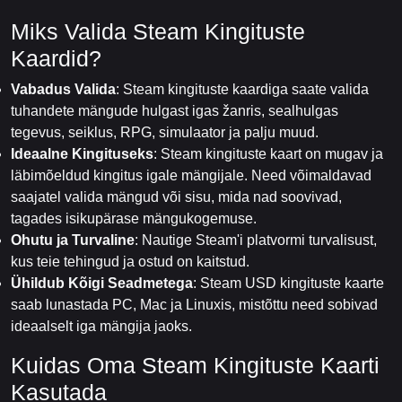
Miks Valida Steam Kingituste
Kaardid?
Vabadus Valida
: Steam kingituste kaardiga saate valida
tuhandete mängude hulgast igas žanris, sealhulgas
tegevus, seiklus, RPG, simulaator ja palju muud.
Ideaalne Kingituseks
: Steam kingituste kaart on mugav ja
läbimõeldud kingitus igale mängijale. Need võimaldavad
saajatel valida mängud või sisu, mida nad soovivad,
tagades isikupärase mängukogemuse.
Ohutu ja Turvaline
: Nautige Steam'i platvormi turvalisust,
kus teie tehingud ja ostud on kaitstud.
Ühildub Kõigi Seadmetega
: Steam USD kingituste kaarte
saab lunastada PC, Mac ja Linuxis, mistõttu need sobivad
ideaalselt iga mängija jaoks.
Kuidas Oma Steam Kingituste Kaarti
Kasutada