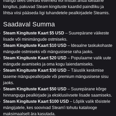
mängu sees olevaid esemeid või lihtsalt anda ideaalne
kingitus, pakuvad Steam kingituste kaardid paindliku ja
lihtsa viisi pääseda ligi tuhandetele pealkirjadele Steamis.
Saadaval Summa
Steam Kingituste Kaart $5 USD
– Suurepärane väikeste
lisade või minimängude ostmiseks.
Steam Kingituste Kaart $10 USD
– Ideaalne taskukohaste
mängude ostmiseks või mängusisese raha jaoks.
Steam Kingituste Kaart $20 USD
– Populaarne valik uute
mängude avamiseks ja oma kogu laiendamiseks.
Steam Kingituste Kaart $30 USD
– Täiuslik keskmise
taseme mängupealkirjade või premium mängusisese sisu
jaoks.
Steam Kingituste Kaart $50 USD
– Suurepärane kõrge
hinnanguga pealkirjade ja eksklusiivsete lisade saamiseks.
Steam Kingituste Kaart $100 USD
– Lõplik valik tõsistele
mängijatele, kes soovivad Steam'i tohutu katalooge
maksimaalselt ära kasutada.