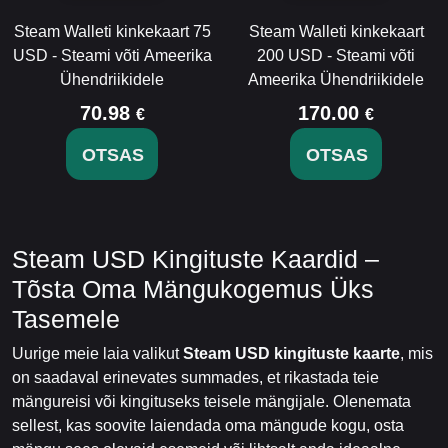
Steam Walleti kinkekaart 75
Steam Walleti kinkekaart
USD - Steami võti Ameerika
200 USD - Steami võti
Ühendriikidele
Ameerika Ühendriikidele
70.98
170.00
€
€
OTSAS
OTSAS
Steam USD Kingituste Kaardid –
Tõsta Oma Mängukogemus Üks
Tasemele
Uurige meie laia valikut
Steam USD kingituste kaarte
, mis
on saadaval erinevates summades, et rikastada teie
mängureisi või kingituseks teisele mängijale. Olenemata
sellest, kas soovite laiendada oma mängude kogu, osta