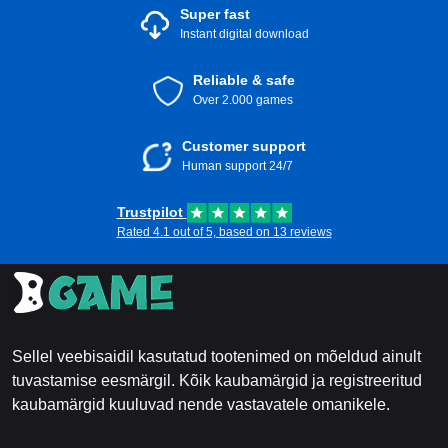
Super fast
Instant digital download
Reliable & safe
Over 2.000 games
Customer support
Human support 24/7
Trustpilot
Rated 4.1 out of 5, based on 13 reviews
Sellel veebisaidil kasutatud tootenimed on mõeldud ainult
tuvastamise eesmärgil. Kõik kaubamärgid ja registreeritud
kaubamärgid kuuluvad nende vastavatele omanikele.