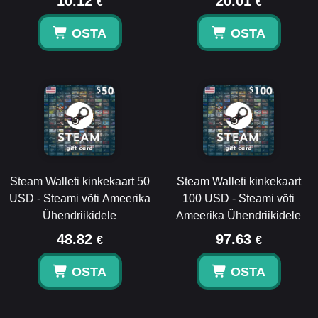
10.12
20.01
€
€
OSTA
OSTA
Steam Walleti kinkekaart 50
Steam Walleti kinkekaart
USD - Steami võti Ameerika
100 USD - Steami võti
Ühendriikidele
Ameerika Ühendriikidele
48.82
97.63
€
€
OSTA
OSTA