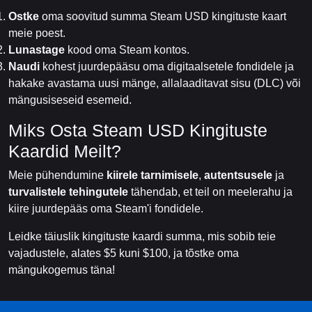
Ostke
oma soovitud summa Steam USD kingituste kaart
meie poest.
Lunastage
kood oma Steam kontos.
Naudi
kohest juurdepääsu oma digitaalsetele fondidele ja
hakake avastama uusi mänge, allalaaditavat sisu (DLC) või
mängusiseseid esemeid.
Miks Osta Steam USD Kingituste
Kaardid Meilt?
Meie pühendumine
kiirele tarnimisele
,
autentsusele
ja
turvalistele tehingutele
tähendab, et teil on meelerahu ja
kiire juurdepääs oma Steam'i fondidele.
Leidke täiuslik kingituste kaardi summa, mis sobib teie
vajadustele, alates $5 kuni $100, ja tõstke oma
mängukogemus täna!