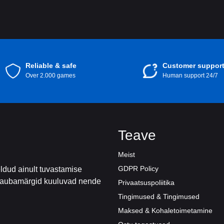
Reliable & safe
Customer suppor
Over 2.000 games
Human support 24/7
Teave
Meist
GDPR Policy
ldud ainult tuvastamise
d kaubamärgid kuuluvad nende
Privaatsuspoliitika
Tingimused & Tingimused
Maksed & Kohaletoimetamine