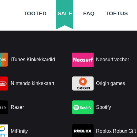
TOOTED
SALE
FAQ
TOETUS
iTunes Kinkekkardid
Neosurf vocher
Nintendo kinkekaart
Origin games
Razer
Spotify
MiFinity
Roblox Robux Gift