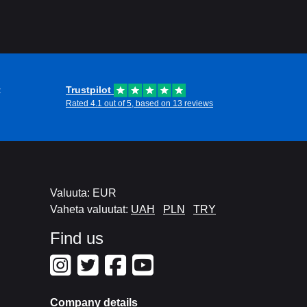
t
Trustpilot
Rated 4.1 out of 5, based on 13 reviews
Valuuta: EUR
Vaheta valuutat:
UAH
PLN
TRY
Find us
Company details