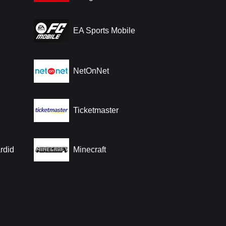
EA Sports Mobile
NetOnNet
Ticketmaster
rdid
Minecraft