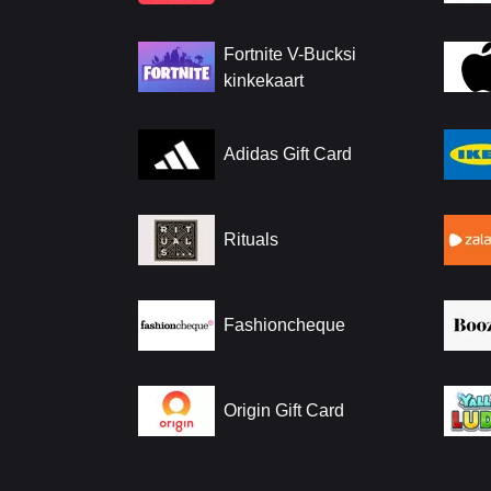
Fortnite V-Bucksi
kinkekaart
Adidas Gift Card
Rituals
Fashioncheque
Origin Gift Card