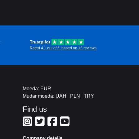
t
Trustpilot
Rated 4.1 out of 5, based on 13 reviews
Moeda: EUR
Mudar moeda:
UAH
PLN
TRY
Find us
Company details