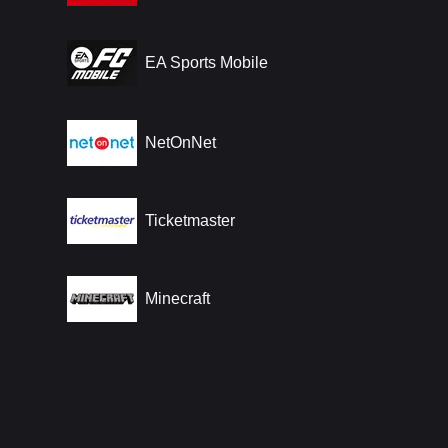
EA Sports Mobile
NetOnNet
Ticketmaster
Minecraft