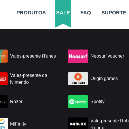
PRODUTOS
SALE
FAQ
SUPORTE
Vales-presente iTunes
Neosurf voucher
Vales-presente da
Origin games
Nintendo
Razer
Spotify
Vale-presente Rob
MiFinity
Robux