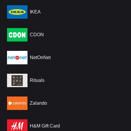
IKEA
CDON
NetOnNet
Rituals
Zalando
H&M Gift Card