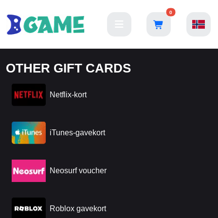
0
OTHER GIFT CARDS
Netflix-kort
iTunes-gavekort
Neosurf voucher
Roblox gavekort