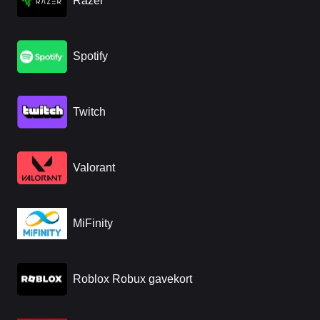
Razer
Spotify
Twitch
Valorant
MiFinity
Roblox Robux gavekort