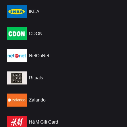
IKEA
CDON
NetOnNet
Rituals
Zalando
H&M Gift Card