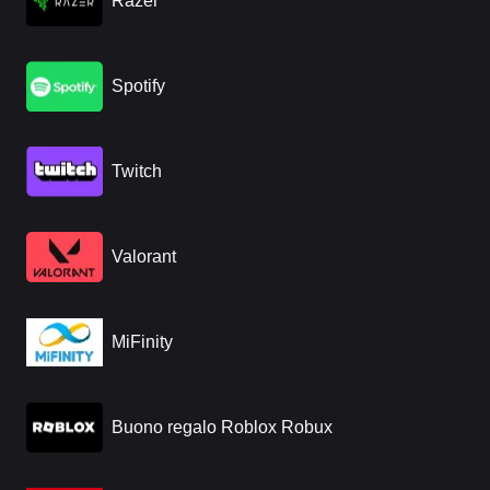
Razer
Spotify
Twitch
Valorant
MiFinity
Buono regalo Roblox Robux