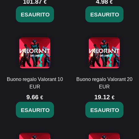
101.87
4.98
€
€
ESAURITO
ESAURITO
Buono regalo Valorant 10
Buono regalo Valorant 20
EUR
EUR
9.66
19.12
€
€
ESAURITO
ESAURITO