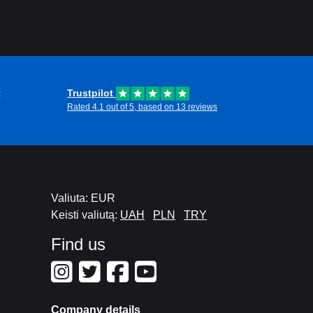
t
Trustpilot
Rated 4.1 out of 5, based on 13 reviews
Valiuta: EUR
Keisti valiutą:
UAH
PLN
TRY
Find us
Company details