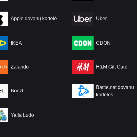
Apple dovanų kortelė
Uber
IKEA
CDON
Zalando
H&M Gift Card
Battle.net dovanų
Boozt
kortelės
Yalla Ludo