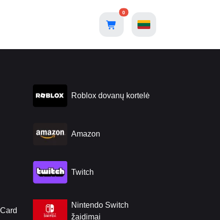
0
Roblox dovanų kortelė
Amazon
Twitch
Nintendo Switch
 Card
žaidimai