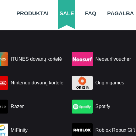
PRODUKTAI
SALE
FAQ
PAGALBA
ITUNES dovanų kortelė
Neosurf voucher
Nintendo dovanų kortelė
Origin games
Razer
Spotify
MiFinity
Roblox Robux Gift