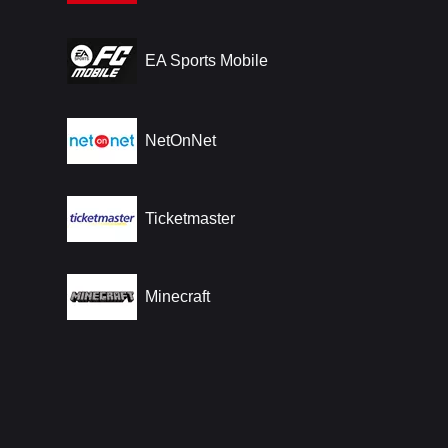
EA Sports Mobile
NetOnNet
Ticketmaster
Minecraft