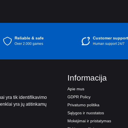
Reliable & safe
Customer suppor
Over 2.000 games
Human support 24/7
Informacija
Apie mus
GDPR Policy
i yra tik identifikavimo
 ženklai yra jų atitinkamų
Privatumo politika
Sąlygos ir nuostatos
Mokėjimai ir pristatymas