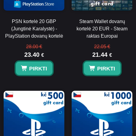
PSN kortelė 20 GBP
Steam Wallet dovanų
(Jungtinė Karalystė) -
kortelė 20 EUR - Steam
PlayStation dovanų kortelė
raktas Europai
28.00 €
22.05 €
23.40
21.44
€
€
PIRKTI
PIRKTI