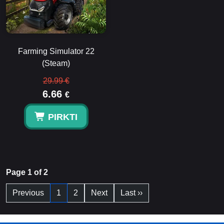
Farming Simulator 22
(Steam)
29.99 €
6.66
€
PIRKTI
Page 1 of 2
Previous
1
2
Next
Last ››