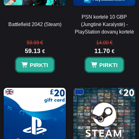
PSN kortelė 10 GBP
Battlefield 2042 (Steam)
(Jungtinė Karalystė) -
PlayStation dovanų kortelė
59.99 €
14.00 €
59.13
11.70
€
€
PIRKTI
PIRKTI