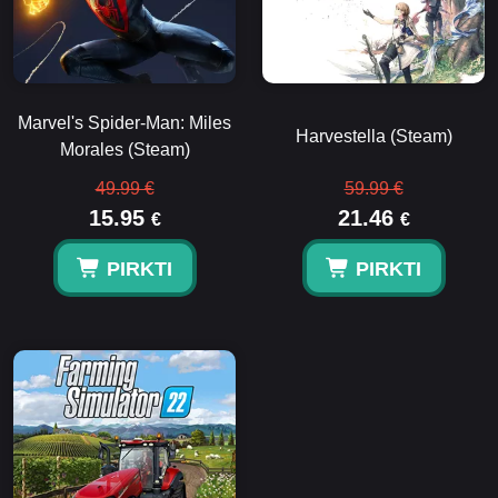
Marvel's Spider-Man: Miles
Harvestella (Steam)
Morales (Steam)
49.99 €
59.99 €
15.95
21.46
€
€
PIRKTI
PIRKTI