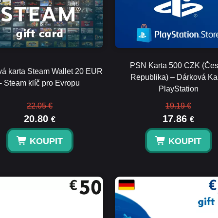
PSN Karta 500 CZK (Če
á karta Steam Wallet 20 EUR
Republika) – Dárková Ka
- Steam klíč pro Evropu
PlayStation
22.05 €
19.19 €
20.80
17.86
€
€
KOUPIT
KOUPIT