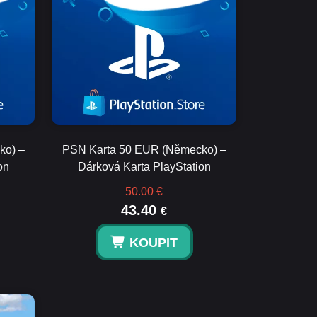
ko) –
PSN Karta 50 EUR (Německo) –
on
Dárková Karta PlayStation
50.00 €
43.40
€
KOUPIT