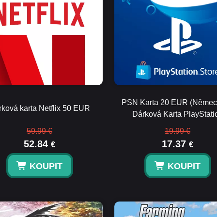
PSN Karta 20 EUR (Němec
ková karta Netflix 50 EUR
Dárková Karta PlayStati
59.99 €
19.99 €
52.84
17.37
€
€
KOUPIT
KOUPIT