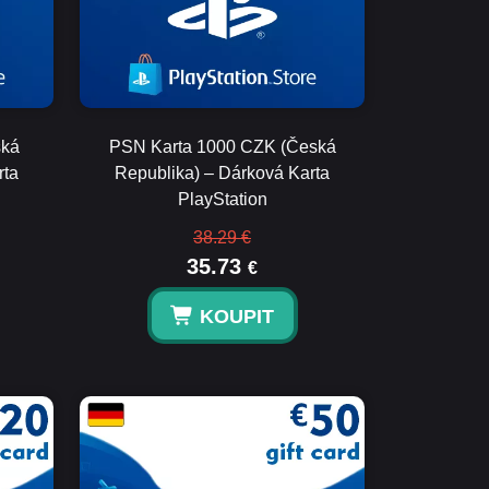
ská
PSN Karta 1000 CZK (Česká
rta
Republika) – Dárková Karta
PlayStation
38.29 €
35.73
€
KOUPIT