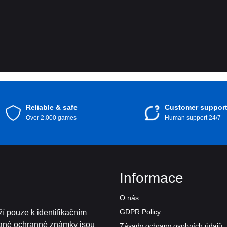
Reliable & safe
Customer suppor
Over 2.000 games
Human support 24/7
Informace
O nás
GDPR Policy
í pouze k identifikačním
vané ochranné známky jsou
Zásady ochrany osobních údajů