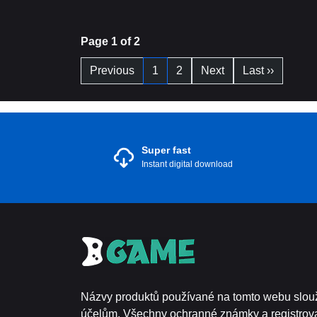
Page 1 of 2
Previous
1
2
Next
Last ››
Super fast
Instant digital download
Názvy produktů používané na tomto webu slouž
účelům. Všechny ochranné známky a registro