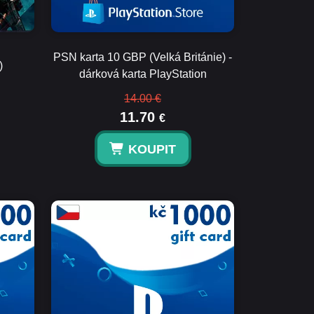
PSN karta 10 GBP (Velká Británie) -
)
dárková karta PlayStation
14.00 €
11.70
€
KOUPIT