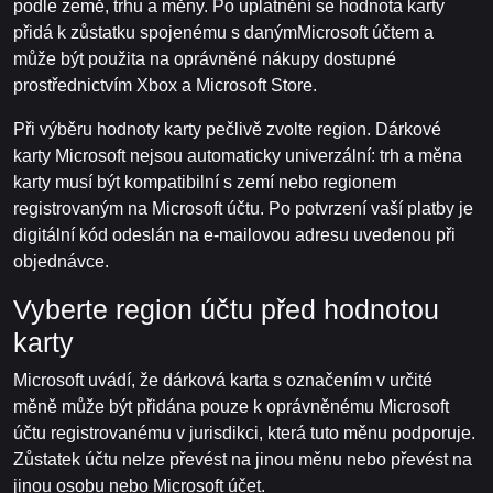
podle země, trhu a měny. Po uplatnění se hodnota karty
přidá k zůstatku spojenému s danýmMicrosoft účtem a
může být použita na oprávněné nákupy dostupné
prostřednictvím Xbox a Microsoft Store.
Při výběru hodnoty karty pečlivě zvolte region. Dárkové
karty Microsoft nejsou automaticky univerzální: trh a měna
karty musí být kompatibilní s zemí nebo regionem
registrovaným na Microsoft účtu. Po potvrzení vaší platby je
digitální kód odeslán na e-mailovou adresu uvedenou při
objednávce.
Vyberte region účtu před hodnotou
karty
Microsoft uvádí, že dárková karta s označením v určité
měně může být přidána pouze k oprávněnému Microsoft
účtu registrovanému v jurisdikci, která tuto měnu podporuje.
Zůstatek účtu nelze převést na jinou měnu nebo převést na
jinou osobu nebo Microsoft účet.