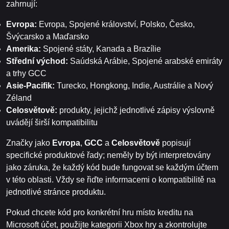
zahrnují:
Evropa:
Evropa, Spojené království, Polsko, Česko,
Švýcarsko a Maďarsko
Amerika:
Spojené státy, Kanada a Brazílie
Střední východ:
Saúdská Arábie, Spojené arabské emiráty
a trhy GCC
Asie-Pacifik:
Turecko, Hongkong, Indie, Austrálie a Nový
Zéland
Celosvětově:
produkty, jejichž jednotlivé zápisy výslovně
uvádějí širší kompatibilitu
Značky jako
Evropa
,
GCC
a
Celosvětově
popisují
specifické produktové řady; neměly by být interpretovány
jako záruka, že každý kód bude fungovat se každým účtem
v této oblasti. Vždy se řiďte informacemi o kompatibilitě na
jednotlivé stránce produktu.
Pokud chcete kód pro konkrétní hru místo kreditu na
Microsoft účet, použijte kategorii Xbox hry a zkontrolujte