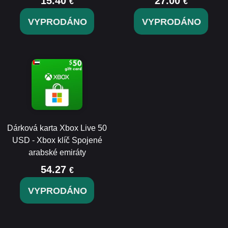
15.40
27.00
€
€
VYPRODÁNO
VYPRODÁNO
Dárková karta Xbox Live 50
USD - Xbox klíč Spojené
arabské emiráty
54.27
€
VYPRODÁNO