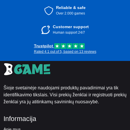
Reliable & safe
Over 2.000 games
Customer support
Human support 24/7
Trustpilot
Rated 4.1 out of 5, based on 13 reviews
Šioje svetainėje naudojami produktų pavadinimai yra tik
identifikavimo tikslais. Visi prekių ženklai ir registruoti prekių
ženklai yra jų atitinkamų savininkų nuosavybė.
Informacija
Apie mus