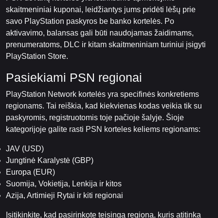
skaitmeniniai kuponai, leidžiantys jums pridėti lėšų prie
savo PlayStation paskyros be banko kortelės. Po
aktivavimo, balansas gali būti naudojamas žaidimams,
prenumeratoms, DLC ir kitam skaitmeniniam turiniui įsigyti
PlayStation Store.
Pasiekiami PSN regionai
PlayStation Network kortelės yra specifinės konkretiems
regionams. Tai reiškia, kad kiekvienas kodas veikia tik su
paskyromis, registruotomis toje pačioje šalyje. Šioje
kategorijoje galite rasti PSN korteles keliems regionams:
JAV (USD)
Jungtinė Karalystė (GBP)
Europa (EUR)
Suomija, Vokietija, Lenkija ir kitos
Azija, Artimieji Rytai ir kiti regionai
Įsitikinkite, kad pasirinkote teisingą regioną, kuris atitinka