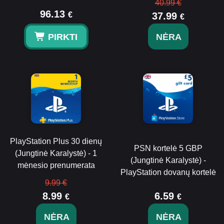
40.99 €
96.13
€
37.99
€
PIRKTI
NĖRA
PlayStation Plus 30 dienų
PSN kortelė 5 GBP
(Jungtinė Karalystė) - 1
(Jungtinė Karalystė) -
mėnesio prenumerata
PlayStation dovanų kortelė
9.99 €
8.99
6.59
€
€
NĖRA
NĖRA