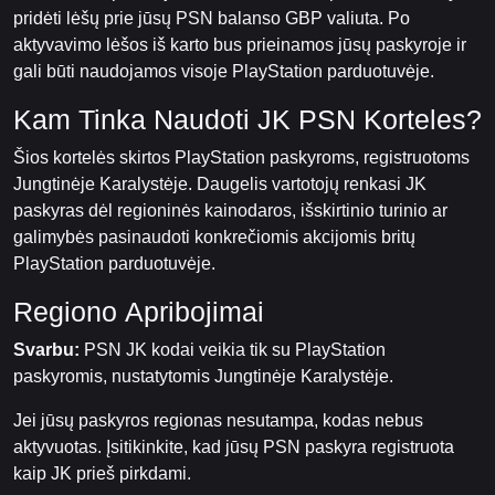
pridėti lėšų prie jūsų PSN balanso GBP valiuta. Po
aktyvavimo lėšos iš karto bus prieinamos jūsų paskyroje ir
gali būti naudojamos visoje PlayStation parduotuvėje.
Kam Tinka Naudoti JK PSN Korteles?
Šios kortelės skirtos PlayStation paskyroms, registruotoms
Jungtinėje Karalystėje. Daugelis vartotojų renkasi JK
paskyras dėl regioninės kainodaros, išskirtinio turinio ar
galimybės pasinaudoti konkrečiomis akcijomis britų
PlayStation parduotuvėje.
Regiono Apribojimai
Svarbu:
PSN JK kodai veikia tik su PlayStation
paskyromis, nustatytomis Jungtinėje Karalystėje.
Jei jūsų paskyros regionas nesutampa, kodas nebus
aktyvuotas. Įsitikinkite, kad jūsų PSN paskyra registruota
kaip JK prieš pirkdami.