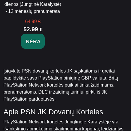
dienos (Jungtinė Karalystė)
- 12 mėnesių prenumerata
64.99 €
52.99
€
NĖRA
Įsigykite PSN dovanų korteles JK sąskaitoms ir greitai
papildykite savo PlayStation piniginę GBP valiuta. Britų
PlayStation Network kortelės puikiai tinka žaidimams,
prenumeratoms, DLC ir žaidimų turiniui pirkti iš JK
PlayStation parduotuvės.
Apie PSN JK Dovanų Korteles
PlayStation Network kortelės Jungtinėje Karalystėje yra
išankstinio apmokėjimo skaitmeniniai kuponai, leidžiantys