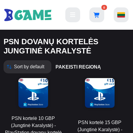
0
PSN DOVANŲ KORTELĖS
JUNGTINĖ KARALYSTĖ
PAKEISTI REGIONĄ
PSN kortelė 10 GBP
PSN kortelė 15 GBP
(Jungtinė Karalystė) -
(Jungtinė Karalystė) -
PlayStation dovanų kortelė