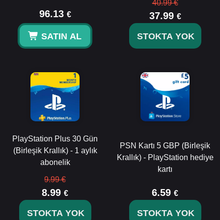
40.99 €
96.13
€
37.99
€
SATIN AL
STOKTA YOK
PlayStation Plus 30 Gün
PSN Kartı 5 GBP (Birleşik
(Birleşik Krallık) - 1 aylık
Krallık) - PlayStation hediye
abonelik
kartı
9.99 €
8.99
6.59
€
€
STOKTA YOK
STOKTA YOK