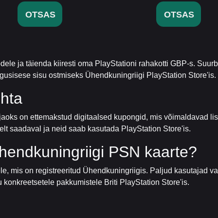
OTSAS
OTSAS
le ja täienda kiiresti oma PlayStationi rahakotti GBP-s. Suurb
usisese sisu ostmiseks Ühendkuningriigi PlayStation Store'is.
hta
jaoks on ettemakstud digitaalsed kupongid, mis võimaldavad l
selt saadaval ja neid saab kasutada PlayStation Store'is.
endkuningriigi PSN kaarte?
, mis on registreeritud Ühendkuningriigis. Paljud kasutajad va
 konkreetsetele pakkumistele Briti PlayStation Store'is.