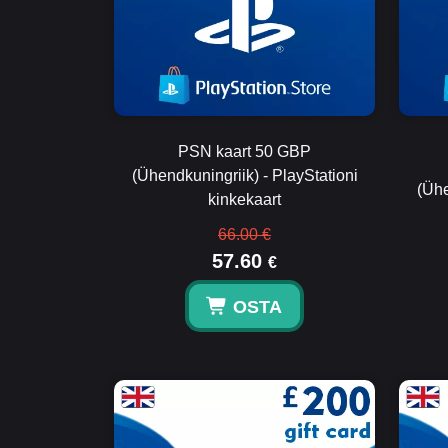
PSN kaart 50 GBP
(Ühendkuningriik) - PlayStationi
(Ühe
kinkekaart
66.00 €
57.60
€
OSTA