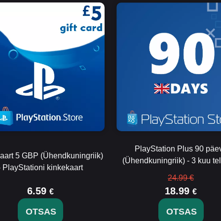
PlayStation Plus 90 päe
aart 5 GBP (Ühendkuningriik)
(Ühendkuningriik) - 3 kuu te
- PlayStationi kinkekaart
24.99 €
6.59
18.99
€
€
OTSAS
OTSAS