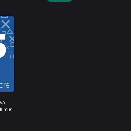
eva
llimus