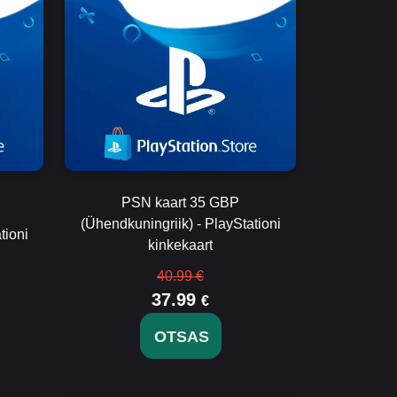
PSN kaart 35 GBP
(Ühendkuningriik) - PlayStationi
tioni
kinkekaart
40.99 €
37.99
€
OTSAS