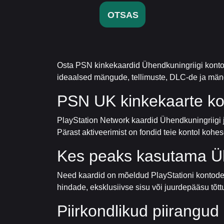
OTSAS
Osta PSN kinkekaardid Ühendkuningriigi kontode
ideaalsed mängude, tellimuste, DLC-de ja mäng
PSN UK kinkekaarte ko
PlayStation Network kaardid Ühendkuningriigi 
Pärast aktiveerimist on fondid teie kontol kohe
Kes peaks kasutama Üh
Need kaardid on mõeldud PlayStationi kontodele
hindade, eksklusiivse sisu või juurdepääsu tõttu
Piirkondlikud piirangud