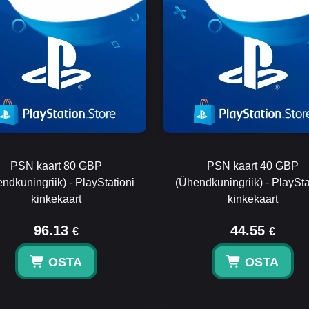
PSN kaart 80 GBP
PSN kaart 40 GBP
ndkuningriik) - PlayStationi
(Ühendkuningriik) - PlaySta
kinkekaart
kinkekaart
96.13
44.55
€
€
OSTA
OSTA