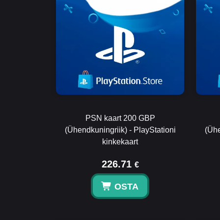
PSN kaart 200 GBP
(Ühendkuningriik) - PlayStationi
(Ühe
kinkekaart
226.71
€
OSTA