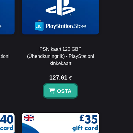
PSN kaart 120 GBP
tioni
(Ühendkuningriik) - PlayStationi
kinkekaart
127.61
€
OSTA