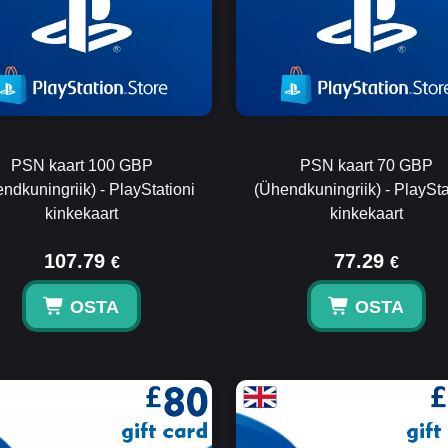
PSN kaart 100 GBP
PSN kaart 70 GBP
ndkuningriik) - PlayStationi
(Ühendkuningriik) - PlaySta
kinkekaart
kinkekaart
107.79
77.29
€
€
OSTA
OSTA