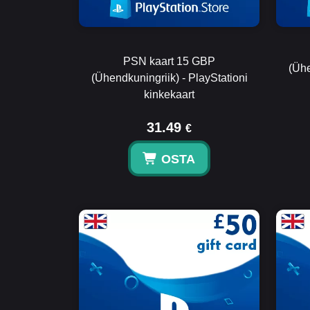
PSN kaart 15 GBP
(Ühe
(Ühendkuningriik) - PlayStationi
kinkekaart
31.49
€
OSTA