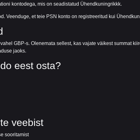
tioni kontodega, mis on seadistatud Ühendkuningrikkk.
ood. Veenduge, et teie PSN konto on registreeritud kui Ühendkunin
d
vahel GBP-s. Olenemata sellest, kas vajate väikest summat kii
aduse jaoks.
do eest osta?
te veebist
e sooritamist