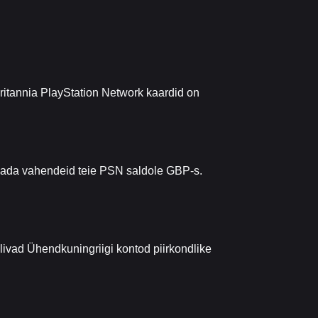
ritannia PlayStation Network kaardid on
isada vahendeid teie PSN saldole GBP-s.
livad Ühendkuningriigi kontod piirkondlike