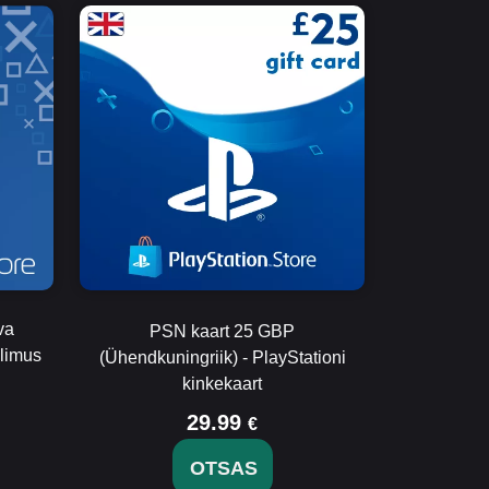
va
PSN kaart 25 GBP
llimus
(Ühendkuningriik) - PlayStationi
kinkekaart
29.99
€
OTSAS