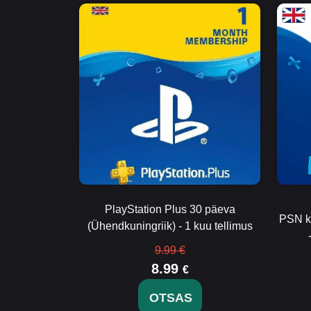
PlayStation Plus 30 päeva
PSN k
(Ühendkuningriik) - 1 kuu tellimus
9.99 €
8.99
€
OTSAS