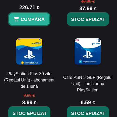
40.99 €
226.71
€
37.99
€
CUMPĂRĂ
STOC EPUIZAT
PlayStation Plus 30 zile
Card PSN 5 GBP (Regatul
(Regatul Unit) - abonament
Unit) - card cadou
de 1 lună
PlayStation
9.99 €
8.99
6.59
€
€
STOC EPUIZAT
STOC EPUIZAT