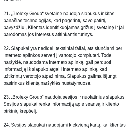
21. „Brolexy Group“ svetainė naudoja slapukus ir kitas
panašias technologijas, kad pagerintų savo patirtį,
pavyzdžiui, Klientas identifikuojamas grįžus į svetainę ir jai
parodomas jos interesus atitinkantis turinys.
22. Slapukai yra nedideli tekstiniai failai, atsisiunčiami per
interneto aplinkos serverį į vartotojo kompiuterį. Todėl
naršyklė, naudodama interneto aplinką, gali perduoti
informaciją iš slapuko atgal į interneto aplinką, kad
užtikrintų vartotojo atpažinimą. Slapukus galima išjungti
pasirinkus klientą naršyklės nustatymuose.
23. „Brolexy Group“ naudoja sesijos ir nuolatinius slapukus.
Sesijos slapukai renka informaciją apie seansą ir kliento
pirkinių krepšelį.
24. Sesijos slapukai naudojami kiekvieną kartą, kai klientas