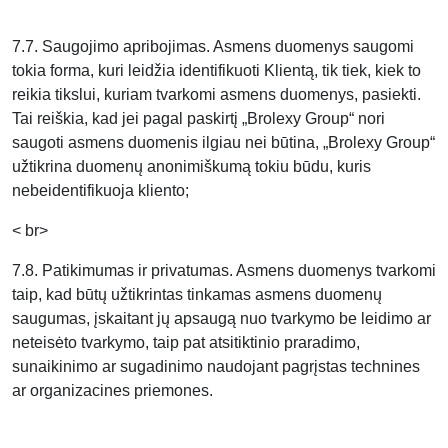
7.7. Saugojimo apribojimas. Asmens duomenys saugomi
tokia forma, kuri leidžia identifikuoti Klientą, tik tiek, kiek to
reikia tikslui, kuriam tvarkomi asmens duomenys, pasiekti.
Tai reiškia, kad jei pagal paskirtį „Brolexy Group“ nori
saugoti asmens duomenis ilgiau nei būtina, „Brolexy Group“
užtikrina duomenų anonimiškumą tokiu būdu, kuris
nebeidentifikuoja kliento;
< br>
7.8. Patikimumas ir privatumas. Asmens duomenys tvarkomi
taip, kad būtų užtikrintas tinkamas asmens duomenų
saugumas, įskaitant jų apsaugą nuo tvarkymo be leidimo ar
neteisėto tvarkymo, taip pat atsitiktinio praradimo,
sunaikinimo ar sugadinimo naudojant pagrįstas technines
ar organizacines priemones.