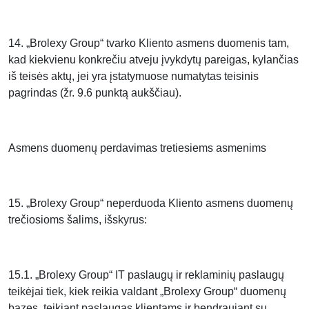
14. „Brolexy Group“ tvarko Kliento asmens duomenis tam,
kad kiekvienu konkrečiu atveju įvykdytų pareigas, kylančias
iš teisės aktų, jei yra įstatymuose numatytas teisinis
pagrindas (žr. 9.6 punktą aukščiau).
Asmens duomenų perdavimas tretiesiems asmenims
15. „Brolexy Group“ neperduoda Kliento asmens duomenų
trečiosioms šalims, išskyrus:
15.1. „Brolexy Group“ IT paslaugų ir reklaminių paslaugų
teikėjai tiek, kiek reikia valdant „Brolexy Group“ duomenų
bazes, teikiant paslaugas klientams ir bendraujant su