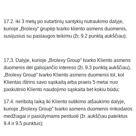
17.2. iki 3 metų po sutartinių santykių nutraukimo dalyje,
kurioje „Brolexy“ grupėp tvarko kliento asmens duomenis,
susijusius su paslaugos teikimu (žr. 9.2 punktą aukščiau);
17.3. Dalyje, kurioje „Brolexy Group“ tvarko Kliento asmens
duomenis dėl galiojančio intereso (žr. 9.3 punktą aukščiau),
„Brolexy Group“ tvarko Kliento asmens duomenis tol, kol
Klientas ištrins savo sąskaitą arba praeis 5 metai nuo
paskutinio Kliento naudojimo sąskaita bet kokiu būdu;
17.4. neribotą laiką iki Kliento sutikimo atšaukimo dalyje,
kurioje „Brolexy Group“ tvarko asmens duomenis rinkodaros
medžiagai ir pasiūlymams perduoti (žr. aukščiau pateiktus
9.4 ir 9.5 punktus);