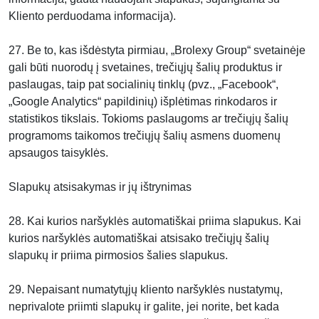
Kliento perduodama informacija).
27. Be to, kas išdėstyta pirmiau, „Brolexy Group“ svetainėje
gali būti nuorodų į svetaines, trečiųjų šalių produktus ir
paslaugas, taip pat socialinių tinklų (pvz., „Facebook“,
„Google Analytics“ papildinių) išplėtimas rinkodaros ir
statistikos tikslais. Tokioms paslaugoms ar trečiųjų šalių
programoms taikomos trečiųjų šalių asmens duomenų
apsaugos taisyklės.
Slapukų atsisakymas ir jų ištrynimas
28. Kai kurios naršyklės automatiškai priima slapukus. Kai
kurios naršyklės automatiškai atsisako trečiųjų šalių
slapukų ir priima pirmosios šalies slapukus.
29. Nepaisant numatytųjų kliento naršyklės nustatymų,
neprivalote priimti slapukų ir galite, jei norite, bet kada