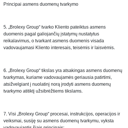
Principai asmens duomenų tvarkymo
5. „Brolexy Group“ tvarko Kliento pateiktus asmens
duomenis pagal galiojančių įstatymų nustatytus
reikalavimus, o tvarkant asmens duomenis visada
vadovaujamasi Kliento interesais, teisėmis ir laisvėmis.
6. „Brolexy Group“ tikslas yra atsakingas asmens duomenų
tvarkymas, kuriame vadovaujamės geriausia patirtimi,
atsižvelgiant į nuolatinį norą įrodyti asmens duomenų
tvarkymo atitiktį užsibrėžtiems tikslams.
7. Visi „Brolexy Group“ procesai, instrukcijos, operacijos ir
veiksmai, susiję su asmens duomenų tvarkymu, vyksta
vadovaujantis šiais principais: