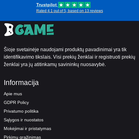
Trustpilot
Rated 4.1 out of 5, based on 13 reviews
Šioje svetainėje naudojami produktų pavadinimai yra tik
identifikavimo tikslais. Visi prekių ženklai ir registruoti prekių
ženklai yra jų atitinkamų savininkų nuosavybė.
Informacija
Apie mus
GDPR Policy
Privatumo politika
Sąlygos ir nuostatos
Mokėjimai ir pristatymas
Pirkimų grąžinimas