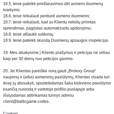
18.5. teisė pateikti prieštaravimus dėl asmens duomenų
tvarkymo;
18.6. teisė reikalauti perduoti asmens duomenis;
18.7. teisė reikalauti, kad su Klientu nebūtų priimtas
sprendimas, pagrįstas automatizuotu apdorojimu;
18.8. teisė atšaukti sutikimą;
18.9. teisė pateikti skundą Duomenų apsaugos inspekcijai.
19. Mes atsakysime į Kliento prašymus ir peticijas ne vėliau
kaip per 30 dienų nuo peticijos gavimo.
20. Jei Klientas pareiškė norą gauti „Brolexy Group“
naujienų ir (arba) asmeninių pasiūlymų, Klientas visada turi
teisę jų atsisakyti, spustelėdamas šalia kiekvieno pasiūlymo
esančią nuorodą ir vartotojo profilio puslapyje arba
išsiųsdamas atitinkamas turinys adresu
client@balticgame.codes.
Cookies