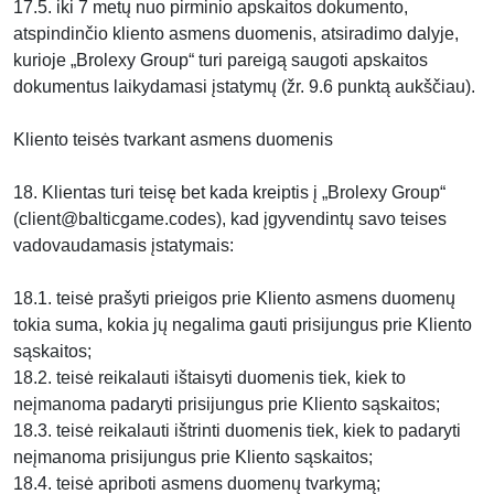
17.5. iki 7 metų nuo pirminio apskaitos dokumento,
atspindinčio kliento asmens duomenis, atsiradimo dalyje,
kurioje „Brolexy Group“ turi pareigą saugoti apskaitos
dokumentus laikydamasi įstatymų (žr. 9.6 punktą aukščiau).
Kliento teisės tvarkant asmens duomenis
18. Klientas turi teisę bet kada kreiptis į „Brolexy Group“
(client@balticgame.codes), kad įgyvendintų savo teises
vadovaudamasis įstatymais:
18.1. teisė prašyti prieigos prie Kliento asmens duomenų
tokia suma, kokia jų negalima gauti prisijungus prie Kliento
sąskaitos;
18.2. teisė reikalauti ištaisyti duomenis tiek, kiek to
neįmanoma padaryti prisijungus prie Kliento sąskaitos;
18.3. teisė reikalauti ištrinti duomenis tiek, kiek to padaryti
neįmanoma prisijungus prie Kliento sąskaitos;
18.4. teisė apriboti asmens duomenų tvarkymą;