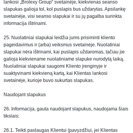
lankosi „Brolexy Group“ svetainėje, kiekvienas seanso
slapukas galioja tol, kol puslapis bus uždarytas. Apsilankę
svetainėje, visi seanso slapukai ir su jų pagalba surinkta
informacija ištrinami.
25. Nuolatiniai slapukai leidžia jums prisiminti kliento
pageidavimus ir (arba) veiksmus svetainėje. Nuolatiniai
slapukai nėra ištrinami, kai puslapis uždaromas, tačiau jie
galioja kiekviename nuolatiniame slapuke nurodytą laiką.
Nuolatiniai slapukai saugomi Kliento įrenginyje ir
suaktyvinami kiekvieną kartą, kai Klientas lankosi
svetainėje, kurioje buvo sukurtas slapukas.
Naudojant slapukus
26. Informacija, gauta naudojant slapukus, naudojama šiais
tikslais:
26.1. Teikti paslaugas Klientui (pavyzdžiui, jei Klientas