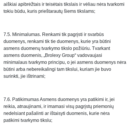
aiškiai apibrėžtais ir teisėtais tikslais ir vėliau nėra tvarkomi
tokiu būdu, kuris prieštarautų šiems tikslams;
7.5. Minimalumas. Renkami tik pagrįsti ir svarbūs
duomenys, renkami tik tie duomenys, kurie yra būtini
asmens duomenų tvarkymo tikslo požiūriu. Tvarkant
asmens duomenis, „Brolexy Group“ vadovaujasi
minimalaus tvarkymo principu, o jei asmens duomenys nėra
būtini arba nebereikalingi tam tikslui, kuriam jie buvo
surinkti, jie ištrinami;
7.6. Patikimumas Asmens duomenys yra patikimi ir, jei
reikia, atnaujinami, ir imamasi visų pagrįstų priemonių
nedelsiant pašalinti ar ištaisyti duomenis, kurie nėra
patikimi tvarkymo tikslu;