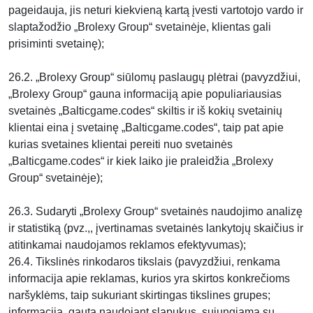
pageidauja, jis neturi kiekvieną kartą įvesti vartotojo vardo ir
slaptažodžio „Brolexy Group“ svetainėje, klientas gali
prisiminti svetainę);
26.2. „Brolexy Group“ siūlomų paslaugų plėtrai (pavyzdžiui,
„Brolexy Group“ gauna informaciją apie populiariausias
svetainės „Balticgame.codes“ skiltis ir iš kokių svetainių
klientai eina į svetainę „Balticgame.codes“, taip pat apie
kurias svetaines klientai pereiti nuo svetainės
„Balticgame.codes“ ir kiek laiko jie praleidžia „Brolexy
Group“ svetainėje);
26.3. Sudaryti „Brolexy Group“ svetainės naudojimo analizę
ir statistiką (pvz.,, įvertinamas svetainės lankytojų skaičius ir
atitinkamai naudojamos reklamos efektyvumas);
26.4. Tikslinės rinkodaros tikslais (pavyzdžiui, renkama
informacija apie reklamas, kurios yra skirtos konkrečioms
naršyklėms, taip sukuriant skirtingas tikslines grupes;
informacija, gauta naudojant slapukus, sujungiama su