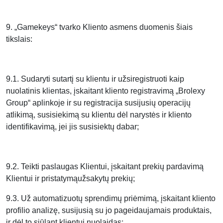
9. „Gamekeys“ tvarko Kliento asmens duomenis šiais
tikslais:
9.1. Sudaryti sutartį su klientu ir užsiregistruoti kaip
nuolatinis klientas, įskaitant kliento registravimą „Brolexy
Group“ aplinkoje ir su registracija susijusių operacijų
atlikimą, susisiekimą su klientu dėl narystės ir kliento
identifikavimą, jei jis susisiektų dabar;
9.2. Teikti paslaugas Klientui, įskaitant prekių pardavimą
Klientui ir pristatymąužsakytų prekių;
9.3. Už automatizuotų sprendimų priėmimą, įskaitant kliento
profilio analizę, susijusią su jo pageidaujamais produktais,
ir dėl to siūlant klientui nuolaidas;