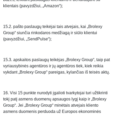
klientais (pavyzdžiui, „Amazon“);
15.2. pašto paslaugų teikėjai tais atvejais, kai „Brolexy
Group“ siunčia rinkodaros medžiagą ir siūlo klientui
(pavyzdžiui, „SendPulse“);
15.3. apskaitos paslaugų teikėjas „Brolexy Group“, taip pat
vyriausybinės agentūros ir jų agentūros tiek, kiek reikia
vykdant „Brolexy Group“ pareigas, kylančias iš teisės aktų.
16. Visi 15 punkte nurodyti įgalioti tvarkytojai turi užtikrinti
tokį patį asmens duomenų apsaugos lygį kaip ir „Brolexy
Group“. Jei „Brolexy Group“ minėtais atvejais kliento
asmens duomenis perduoda už Europos ekonominės