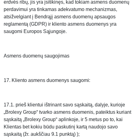
erdvės ribų, jis yra įsitikinęs, kad tokiam asmens duomenų
perdavimui yra tinkamas adekvatumo mechanizmas,
atsižvelgiant į Bendrąjį asmens duomenų apsaugos
reglamentą (GDPR) ir kliento asmens duomenys yra
saugomi Europos Sąjungoje.
Asmens duomenų saugojimas
17. Kliento asmens duomenys saugomi:
17.1. prieš klientui ištrinant savo sąskaitą, dalyje, kurioje
„Brolexy Group“ tvarko asmens duomenis, pateiktus kuriant
sąskaitą „Brolexy Group“ aplinkoje, ir 5 metus po to, kai
Klientas bet kokiu būdu paskutinį kartą naudojo savo
sąskaitą (žr. aukščiau 9.1 punktą) );