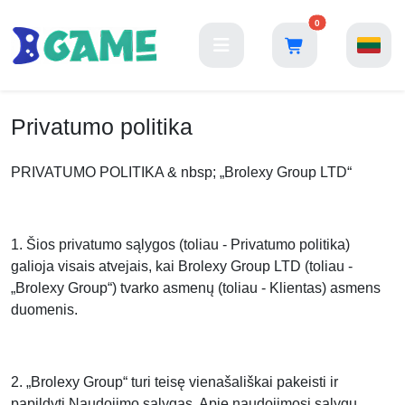
0
Privatumo politika
PRIVATUMO POLITIKA & nbsp; „Brolexy Group LTD“
1. Šios privatumo sąlygos (toliau - Privatumo politika)
galioja visais atvejais, kai Brolexy Group LTD (toliau -
„Brolexy Group“) tvarko asmenų (toliau - Klientas) asmens
duomenis.
2. „Brolexy Group“ turi teisę vienašališkai pakeisti ir
papildyti Naudojimo sąlygas. Apie naudojimosi sąlygų