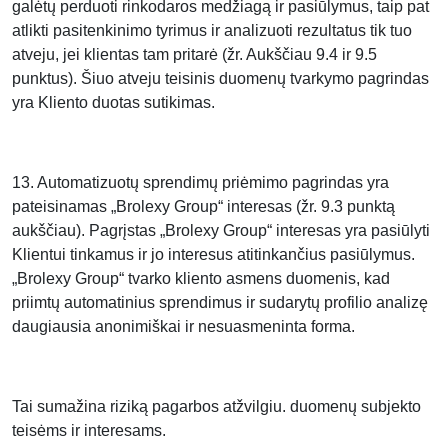
galėtų perduoti rinkodaros medžiagą ir pasiūlymus, taip pat
atlikti pasitenkinimo tyrimus ir analizuoti rezultatus tik tuo
atveju, jei klientas tam pritarė (žr. Aukščiau 9.4 ir 9.5
punktus). Šiuo atveju teisinis duomenų tvarkymo pagrindas
yra Kliento duotas sutikimas.
13. Automatizuotų sprendimų priėmimo pagrindas yra
pateisinamas „Brolexy Group“ interesas (žr. 9.3 punktą
aukščiau). Pagrįstas „Brolexy Group“ interesas yra pasiūlyti
Klientui tinkamus ir jo interesus atitinkančius pasiūlymus.
„Brolexy Group“ tvarko kliento asmens duomenis, kad
priimtų automatinius sprendimus ir sudarytų profilio analizę
daugiausia anonimiškai ir nesuasmeninta forma.
Tai sumažina riziką pagarbos atžvilgiu. duomenų subjekto
teisėms ir interesams.