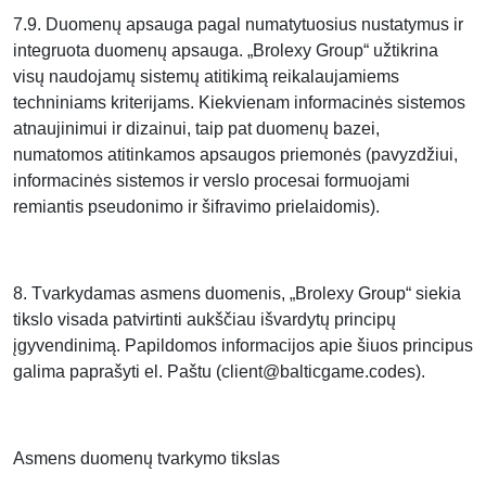
7.9. Duomenų apsauga pagal numatytuosius nustatymus ir
integruota duomenų apsauga. „Brolexy Group“ užtikrina
visų naudojamų sistemų atitikimą reikalaujamiems
techniniams kriterijams. Kiekvienam informacinės sistemos
atnaujinimui ir dizainui, taip pat duomenų bazei,
numatomos atitinkamos apsaugos priemonės (pavyzdžiui,
informacinės sistemos ir verslo procesai formuojami
remiantis pseudonimo ir šifravimo prielaidomis).
8. Tvarkydamas asmens duomenis, „Brolexy Group“ siekia
tikslo visada patvirtinti aukščiau išvardytų principų
įgyvendinimą. Papildomos informacijos apie šiuos principus
galima paprašyti el. Paštu (client@balticgame.codes).
Asmens duomenų tvarkymo tikslas