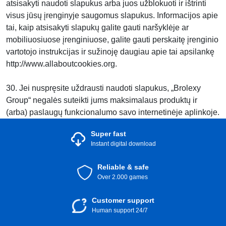
atsisakyti naudoti slapukus arba juos užblokuoti ir ištrinti
visus jūsų įrenginyje saugomus slapukus. Informacijos apie
tai, kaip atsisakyti slapukų galite gauti naršyklėje ar
mobiliuosiuose įrenginiuose, galite gauti perskaitę įrenginio
vartotojo instrukcijas ir sužinoję daugiau apie tai apsilankę
http://www.allaboutcookies.org.
30. Jei nuspręsite uždrausti naudoti slapukus, „Brolexy
Group“ negalės suteikti jums maksimalaus produktų ir
(arba) paslaugų funkcionalumo savo internetinėje aplinkoje.
Super fast
Instant digital download
Reliable & safe
Over 2.000 games
Customer support
Human support 24/7