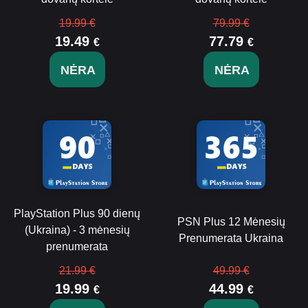
19.99 €
79.99 €
19.49
77.79
€
€
NĖRA
NĖRA
PlayStation Plus 90 dienų
PSN Plus 12 Mėnesių
(Ukraina) - 3 mėnesių
Prenumerata Ukraina
prenumerata
21.99 €
49.99 €
19.99
44.99
€
€