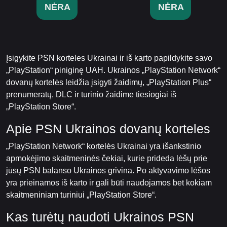
NĖRA
NĖRA
Įsigykite PSN korteles Ukrainai ir iš karto papildykite savo
„PlayStation“ piniginę UAH. Ukrainos „PlayStation Network“
dovanų kortelės leidžia įsigyti žaidimų, „PlayStation Plus“
prenumeratų, DLC ir turinio žaidime tiesiogiai iš
„PlayStation Store“.
Apie PSN Ukrainos dovanų korteles
„PlayStation Network“ kortelės Ukrainai yra išankstinio
apmokėjimo skaitmeninės čekiai, kurie prideda lėšų prie
jūsų PSN balanso Ukrainos grivina. Po aktyvavimo lėšos
yra prieinamos iš karto ir gali būti naudojamos bet kokiam
skaitmeniniam turiniui „PlayStation Store“.
Kas turėtų naudoti Ukrainos PSN