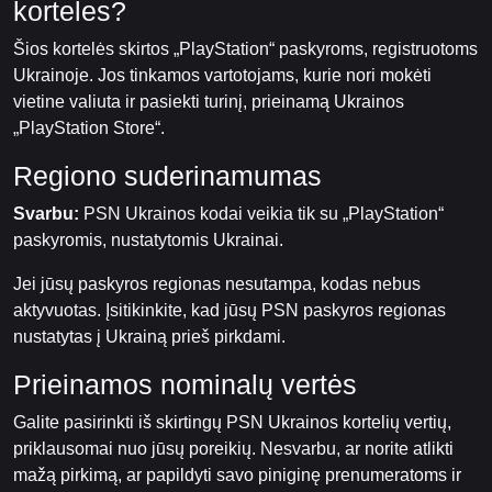
korteles?
Šios kortelės skirtos „PlayStation“ paskyroms, registruotoms
Ukrainoje. Jos tinkamos vartotojams, kurie nori mokėti
vietine valiuta ir pasiekti turinį, prieinamą Ukrainos
„PlayStation Store“.
Regiono suderinamumas
Svarbu:
PSN Ukrainos kodai veikia tik su „PlayStation“
paskyromis, nustatytomis Ukrainai.
Jei jūsų paskyros regionas nesutampa, kodas nebus
aktyvuotas. Įsitikinkite, kad jūsų PSN paskyros regionas
nustatytas į Ukrainą prieš pirkdami.
Prieinamos nominalų vertės
Galite pasirinkti iš skirtingų PSN Ukrainos kortelių vertių,
priklausomai nuo jūsų poreikių. Nesvarbu, ar norite atlikti
mažą pirkimą, ar papildyti savo piniginę prenumeratoms ir