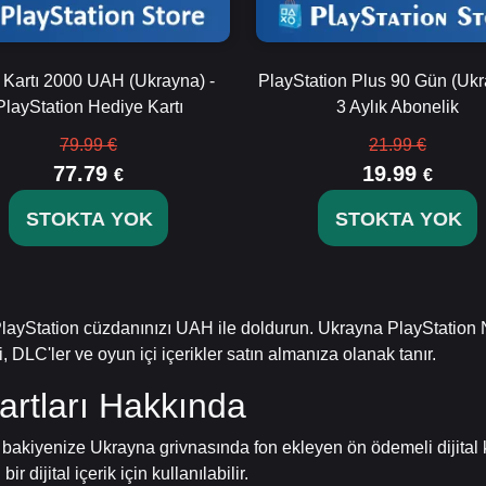
Kartı 2000 UAH (Ukrayna) -
PlayStation Plus 90 Gün (Ukr
PlayStation Hediye Kartı
3 Aylık Abonelik
79.99 €
21.99 €
77.79
19.99
€
€
STOKTA YOK
STOKTA YOK
 PlayStation cüzdanınızı UAH ile doldurun. Ukrayna PlayStation 
 DLC'ler ve oyun içi içerikler satın almanıza olanak tanır.
rtları Hakkında
bakiyenize Ukrayna grivnasında fon ekleyen ön ödemeli dijital k
r dijital içerik için kullanılabilir.