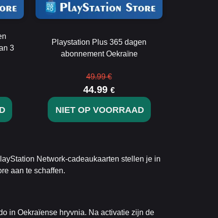
en
Playstation Plus 365 dagen
an 3
abonnement Oekraïne
49.99 €
44.99
€
D
NIET OP VOORRAAD
ayStation Network-cadeaukaarten stellen je in
re aan te schaffen.
o in Oekraïense hryvnia. Na activatie zijn de