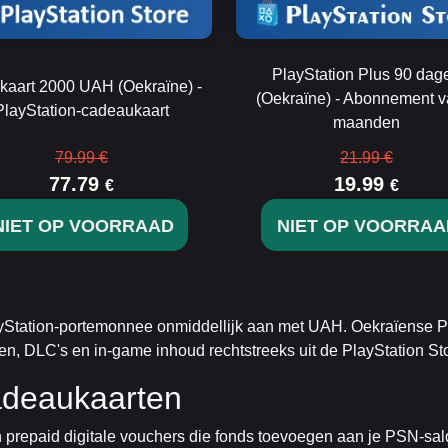
PlayStation Plus 90 dag
aart 2000 UAH (Oekraïne) -
(Oekraïne) - Abonnement v
PlayStation-cadeaukaart
maanden
79.99 €
21.99 €
77.79
19.99
€
€
NIET OP VOORRAAD
NIET OP VOORRAA
yStation-portemonnee onmiddellijk aan met UAH. Oekraïense Pl
, DLC's en in-game inhoud rechtstreeks uit de PlayStation Sto
deaukaarten
 prepaid digitale vouchers die fonds toevoegen aan je PSN-sald