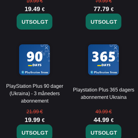
19.99 €
79.99 €
19.49
77.79
€
€
UTSOLGT
UTSOLGT
PlayStation Plus 90 dager
Playstation Plus 365 dagers
(Ukraina) - 3 måneders
abonnement Ukraina
abonnement
21.99 €
49.99 €
19.99
44.99
€
€
UTSOLGT
UTSOLGT