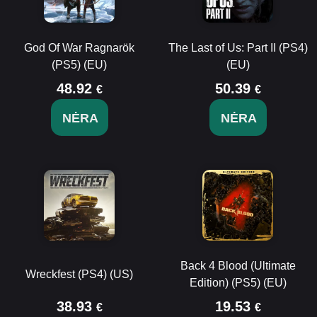
God Of War Ragnarök
The Last of Us: Part II (PS4)
(PS5) (EU)
(EU)
48.92
50.39
€
€
NĖRA
NĖRA
Back 4 Blood (Ultimate
Wreckfest (PS4) (US)
Edition) (PS5) (EU)
38.93
19.53
€
€