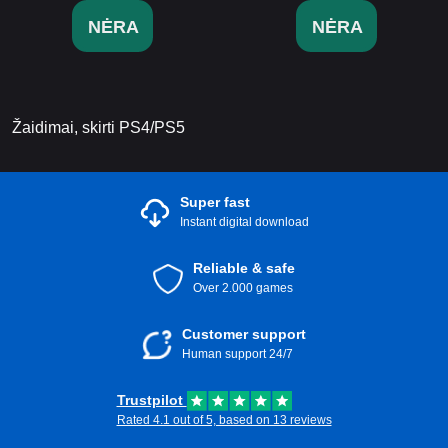
NĖRA
NĖRA
Žaidimai, skirti PS4/PS5
Super fast
Instant digital download
Reliable & safe
Over 2.000 games
Customer support
Human support 24/7
Trustpilot
Rated 4.1 out of 5, based on 13 reviews