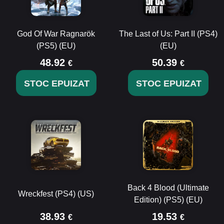
God Of War Ragnarök
The Last of Us: Part II (PS4)
(PS5) (EU)
(EU)
48.92
50.39
€
€
STOC EPUIZAT
STOC EPUIZAT
Back 4 Blood (Ultimate
Wreckfest (PS4) (US)
Edition) (PS5) (EU)
38.93
19.53
€
€