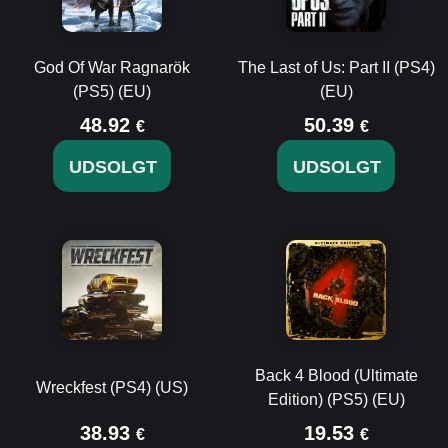
God Of War Ragnarök
The Last of Us: Part II (PS4)
(PS5) (EU)
(EU)
48.92
50.39
€
€
UDSOLGT
UDSOLGT
Back 4 Blood (Ultimate
Wreckfest (PS4) (US)
Edition) (PS5) (EU)
38.93
19.53
€
€