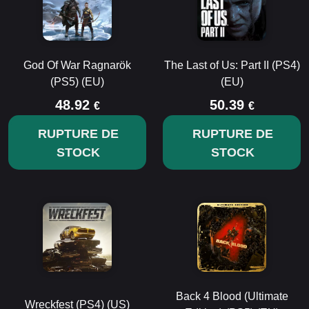
God Of War Ragnarök
The Last of Us: Part II (PS4)
(PS5) (EU)
(EU)
48.92
50.39
€
€
RUPTURE DE
RUPTURE DE
STOCK
STOCK
Back 4 Blood (Ultimate
Wreckfest (PS4) (US)