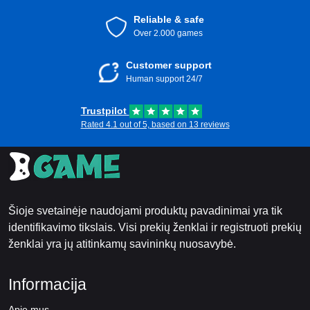
Reliable & safe
Over 2.000 games
Customer support
Human support 24/7
Trustpilot
Rated 4.1 out of 5, based on 13 reviews
Šioje svetainėje naudojami produktų pavadinimai yra tik
identifikavimo tikslais. Visi prekių ženklai ir registruoti prekių
ženklai yra jų atitinkamų savininkų nuosavybė.
Informacija
Apie mus