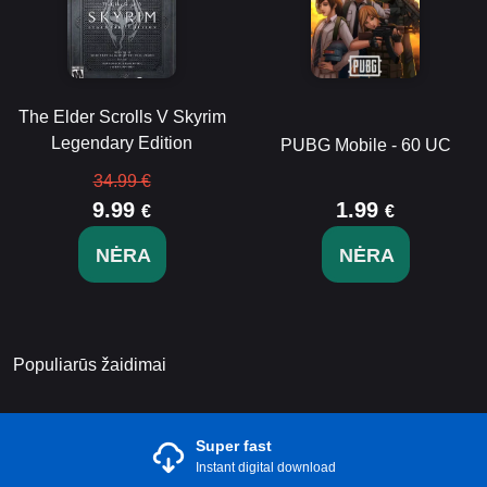
The Elder Scrolls V Skyrim
Legendary Edition
PUBG Mobile - 60 UC
34.99 €
9.99
1.99
€
€
NĖRA
NĖRA
Populiarūs žaidimai
Super fast
Instant digital download