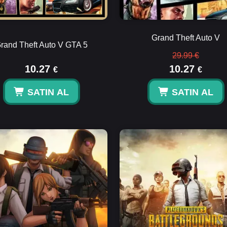
Grand Theft Auto V
rand Theft Auto V GTA 5
29.99 €
10.27
10.27
€
€
SATIN AL
SATIN AL