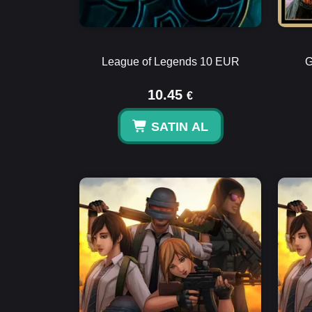
League of Legends 10 EUR
G
10.45
€
SATIN AL