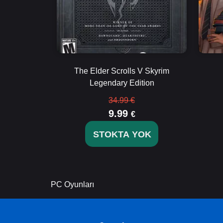
The Elder Scrolls V Skyrim
Legendary Edition
34.99 €
9.99
€
STOKTA YOK
PC Oyunları