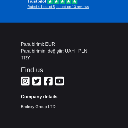
t
Trustpilot
Rated 4.1 out of 5, based on 13 reviews
Para birimi: EUR
Para birimini değiştir:
UAH
PLN
TRY
Find us
Company details
Brolexy Group LTD