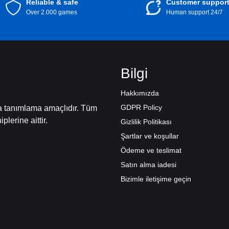
Reliable & safe
Customer suppor
Over 2.000 games
Human support 24/7
Bilgi
Hakkımızda
GDPR Policy
ca tanımlama amaçlıdır. Tüm
iplerine aittir.
Gizlilik Politikası
Şartlar ve koşullar
Ödeme ve teslimat
Satın alma iadesi
Bizimle iletişime geçin