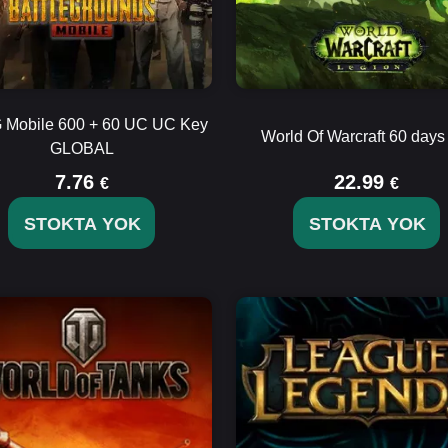
Mobile 600 + 60 UC UC Key
World Of Warcraft 60 day
GLOBAL
7.76
22.99
€
€
STOKTA YOK
STOKTA YOK