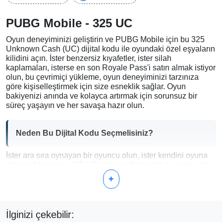
PUBG Mobile - 325 UC
Oyun deneyiminizi geliştirin ve PUBG Mobile için bu 325
Unknown Cash (UC) dijital kodu ile oyundaki özel eşyaların
kilidini açın. İster benzersiz kıyafetler, ister silah
kaplamaları, isterse en son Royale Pass'i satın almak istiyor
olun, bu çevrimiçi yükleme, oyun deneyiminizi tarzınıza
göre kişiselleştirmek için size esneklik sağlar. Oyun
bakiyenizi anında ve kolayca artırmak için sorunsuz bir
süreç yaşayın ve her savaşa hazır olun.
Neden Bu Dijital Kodu Seçmelisiniz?
İster ara sıra oynayan bir oyuncu olun, ister kendini oyuna
adamış bir gamer, 325 UC kartımız düşünceli oyun içi satın
alımlar yapmak için mükemmel miktarda bakiye sağlar. İşte
+
sundukları:
Esneklik:
UC'yi, oyun deneyiminizi gerçekten artıran
eşyaları satın almak için kullanın—ister kozmetik
İlginizi çekebilir:
yükseltmeler, ister gelişmiş ekipman olsun.