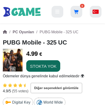
0
PC Oyunları
PUBG Mobile - 325 UC
PUBG Mobile - 325 UC
4.99
€
STOKTA YOK
Ödemeler dünya genelinde kabul edilmektedir 🌍
Diğer seçenekleri görüntüle
4.9
/5
(
55
votes)
Digital Key
World Wide