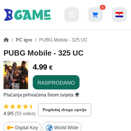
0
PC igre
PUBG Mobile - 325 UC
PUBG Mobile - 325 UC
4.99
€
RASPRODANO
Plaćanja prihvaćena širom svijeta 🌍
Pogledaj druge opcije
4.9
/5
(
55
votes)
Digital Key
World Wide