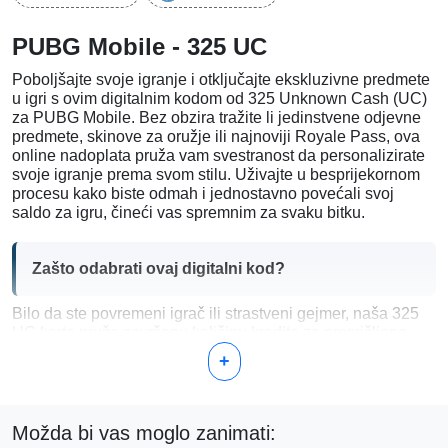
PUBG Mobile - 325 UC
Poboljšajte svoje igranje i otključajte ekskluzivne predmete
u igri s ovim digitalnim kodom od 325 Unknown Cash (UC)
za PUBG Mobile. Bez obzira tražite li jedinstvene odjevne
predmete, skinove za oružje ili najnoviji Royale Pass, ova
online nadoplata pruža vam svestranost da personalizirate
svoje igranje prema svom stilu. Uživajte u besprijekornom
procesu kako biste odmah i jednostavno povećali svoj
saldo za igru, čineći vas spremnim za svaku bitku.
Zašto odabrati ovaj digitalni kod?
Bilo da ste povremeni igrač ili strastveni gejmer, naša 325
UC karta pruža savršenu količinu kredita za promišljene
kupnje unutar igre, bez prekomjernog ulaganja. Pruža:
+
Fleksibilnost:
Iskoristite UC za kupnju onoga što
doista poboljšava vaše igranje—bilo da se radi o
kozmetičkim nadogradnjama ili naprednoj opremi.
Možda bi vas moglo zanimati:
Instantna dostava:
Nakon kupnje, vaš kod se odmah